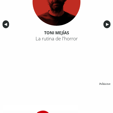
Anterior
◀︎
Sig
▶︎
TONI MEJÍAS
La rutina de l'horror
Publicitat