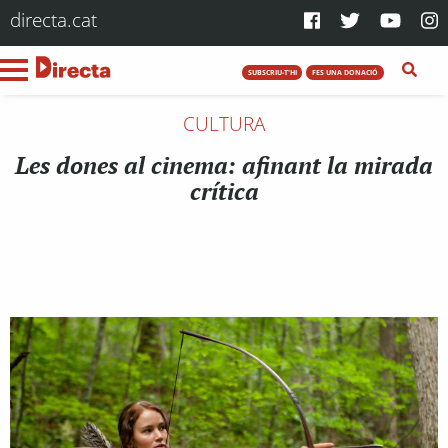
directa.cat
SUBSCRIU-T'HI
FES UNA DONACIÓ
CULTURA
Les dones al cinema: afinant la mirada
crítica