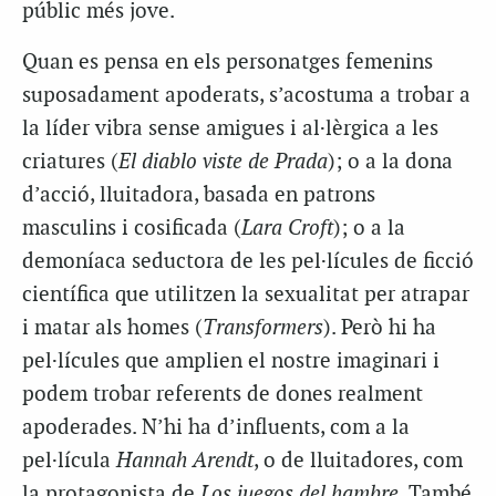
públic més jove.
Quan es pensa en els personatges femenins
suposadament apoderats, s’acostuma a trobar a
la líder vibra sense amigues i al·lèrgica a les
criatures (
El diablo viste de Prada
); o a la dona
d’acció, lluitadora, basada en patrons
masculins i cosificada (
Lara Croft
); o a la
demoníaca seductora de les pel·lícules de ficció
científica que utilitzen la sexualitat per atrapar
i matar als homes (
Transformers
). Però hi ha
pel·lícules que amplien el nostre imaginari i
podem trobar referents de dones realment
apoderades. N’hi ha d’influents, com a la
pel·lícula
Hannah Arendt
, o de lluitadores, com
la protagonista de
Los juegos del hambre
. També