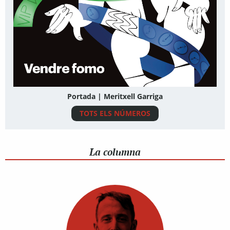
Portada | Meritxell Garriga
TOTS ELS NÚMEROS
La columna