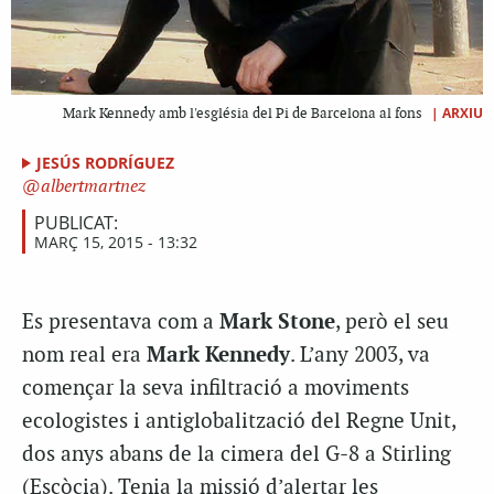
|
ARXIU
Mark Kennedy amb l'església del Pi de Barcelona al fons
JESÚS RODRÍGUEZ
albertmartnez
PUBLICAT:
MARÇ 15, 2015 - 13:32
Es presentava com a
Mark Stone
, però el seu
nom real era
Mark Kennedy
. L’any 2003, va
començar la seva infiltració a moviments
ecologistes i antiglobalització del Regne Unit,
dos anys abans de la cimera del G-8 a Stirling
(Escòcia). Tenia la missió d’alertar les