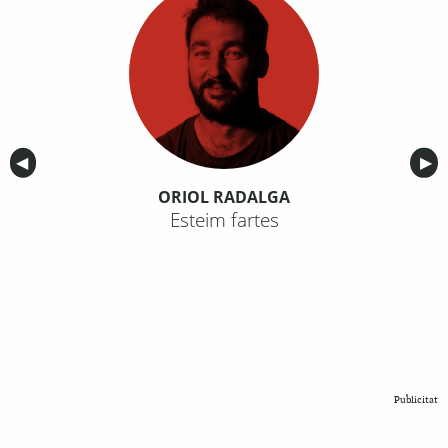
Anterior
◀︎
Sig
▶︎
ORIOL RADALGA
Esteim fartes
Publicitat