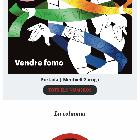
Portada | Meritxell Garriga
TOTS ELS NÚMEROS
La columna