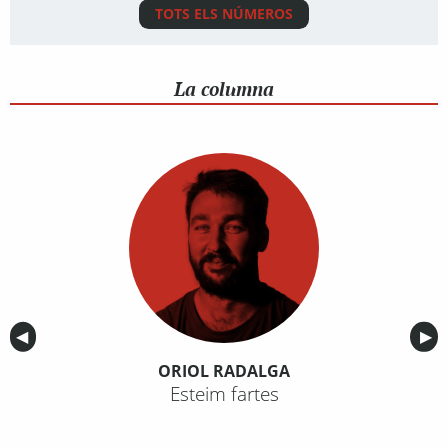
TOTS ELS NÚMEROS
La columna
Anterior
◀︎
Sig
▶︎
ORIOL RADALGA
Esteim fartes