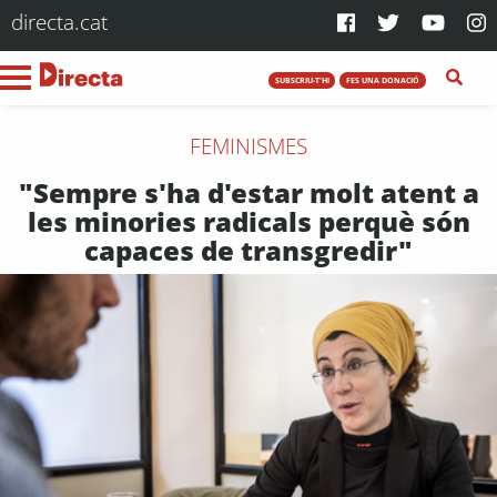
directa.cat
SUBSCRIU-T'HI
FES UNA DONACIÓ
FEMINISMES
"Sempre s'ha d'estar molt atent a
les minories radicals perquè són
capaces de transgredir"