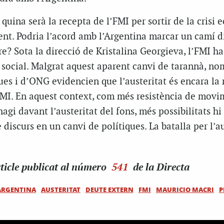
 quina serà la recepta de l’FMI per sortir de la crisi
nt. Podria l’acord amb l’Argentina marcar un camí d
re? Sota la direcció de Kristalina Georgieva, l’FMI h
 social. Malgrat aquest aparent canvi de tarannà, no
es i d’ONG evidencien que l’austeritat és encara la
FMI. En aquest context, com més resistència de movi
hagi davant l’austeritat del fons, més possibilitats h
 discurs en un canvi de polítiques. La batalla per l’a
ticle
publicat al número
541
de la Directa
ARGENTINA
AUSTERITAT
DEUTE EXTERN
FMI
MAURICIO MACRI
P