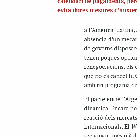
calendari de pagaments, pe
evita dures mesures d’auster
a l’Amèrica Llatina, 
absència d’un mecani
de governs disposats
tenen poques opcion
renegociacions, els 
que no es cancel·li.
amb un programa que
El pacte entre l’Arg
dinàmica. Encara no 
reacció dels mercats
internacionals. El
Wa
reclamant més mà du