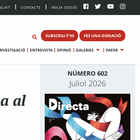
CIA’T
CONTACTE
INICIA SESSIÓ
SUBSCRIU-T'HI
FES UNA DONACIÓ
INVESTIGACIÓ
ENTREVISTA
OPINIÓ
GALERIES
PAPER
NÚMERO 602
Juliol 2026
a al