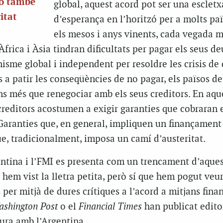
rò també
global, aquest acord pot ser una escletx
itat
d’esperança en l’horitzó per a molts paï
els mesos i anys vinents, cada vegada m
Àfrica i Àsia tindran dificultats per pagar els seus de
sme global i independent per resoldre les crisis de 
 a patir les conseqüències de no pagar, els països de
s més que renegociar amb els seus creditors. En aqu
creditors acostumen a exigir garanties que cobraran 
 Garanties que, en general, impliquen un finançament
, tradicionalment, imposa un camí d’austeritat.
entina i l’FMI es presenta com un trencament d’aque
hem vist la lletra petita, però sí que hem pogut veur
 per mitjà de dures crítiques a l’acord a mitjans fina
shington Post
o el
Financial Times
han publicat edito
ra amb l’Argentina.