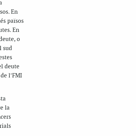
a
sos. En
és països
utes. En
deute, o
l sud
estes
el deute
 de l’FMI
sta
e la
ncers
rials