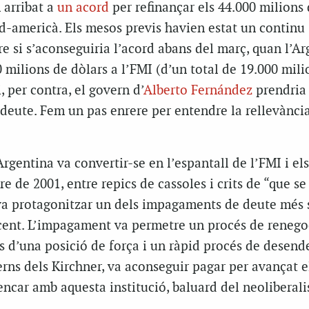
 arribat a
un acord
per refinançar els 44.000 milions 
d-americà. Els mesos previs havien estat un continu
e si s’aconseguiria l’acord abans del març, quan l’Ar
 milions de dòlars a l’FMI (d’un total de 19.000 mili
i, per contra, el govern d’
Alberto Fernández
prendria 
deute. Fem un pas enrere per entendre la rellevànci
Argentina va convertir-se en l’espantall de l’FMI i el
re de 2001, entre repics de cassoles i crits de “que s
 va protagonitzar un dels impagaments de deute més 
recent. L’impagament va permetre un procés de renego
s d’una posició de força i un ràpid procés de desen
verns dels Kirchner, va aconseguir pagar per avançat e
rencar amb aquesta institució, baluard del neoliberal