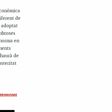
 econòmica
iferent de
a adoptat
mbroses
 norma en
ments
i haurà de
usteritat
ERONISME