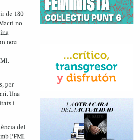
ir de 180
 Macri no
tina
 un nou
FMI:
s, per
cri. Una
tats i
dència del
amb l’FMI.