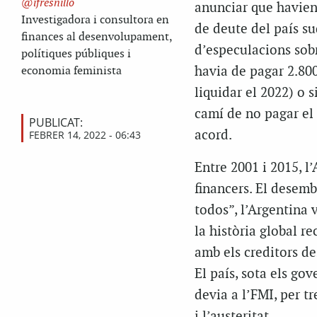
ifresnillo
anunciar que havien
Investigadora i consultora en
de deute del país su
finances al desenvolupament,
d’especulacions sobr
polítiques públiques i
havia de pagar 2.800
economia feminista
liquidar el 2022) o s
camí de no pagar el 
PUBLICAT:
acord.
FEBRER 14, 2022 - 06:43
Entre 2001 i 2015, l’
financers. El desemb
todos”, l’Argentina
la història global 
amb els creditors de
El país, sota els go
devia a l’FMI, per t
i l’austeritat.