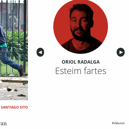
Anterior
◀︎
Sigu
▶︎
ORIOL RADALGA
Esteim fartes
|
SANTIAGO SITO
van
Publicitat