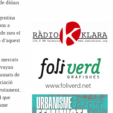
de dòlars
gentina
ons a
de nou el
a d’aquest
s mercats
e vayan
sonats de
ciació
deutament.
l que
isme