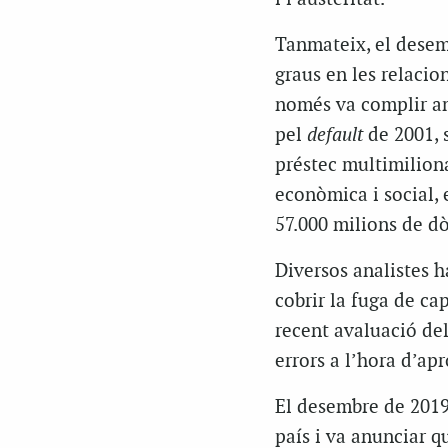
Tanmateix, el desem
graus en les relacio
només va complir am
pel
default
de 2001, 
préstec multimiliona
econòmica i social, 
57.000 milions de dò
Diversos analistes ha
cobrir la fuga de ca
recent avaluació del
errors a l’hora d’apr
El desembre de 2019,
país i va anunciar q