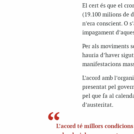
El cert és que el cr
(19.100 milions de dò
n’era conscient. O s
impagament d’aquest
Per als moviments soc
hauria d’haver sigut
manifestacions mass
L’acord amb l’organ
presentat pel gover
pel que fa al calend
d’austeritat.
L’acord té millors condicions