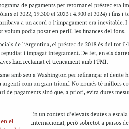
onograma de pagaments per retornar el préstec era i
lars el 2022, 19.300 el 2023 i 4.900 el 2024) i fins i t
’arribava a un acord o l’impagament era inevitable. I
 volum podia posar en perill les finances del fons.
ials de l’Argentina, el préstec de 2018 és del tot il·
 repudiat i impagat íntegrament. De fet, en els darre
ives han reclamat el trencament amb l’FMI.
isme amb seu a Washington per refinançar el deute h
n argentí com un gran triomf. No només té millors c
ari de pagaments sinó que, a priori, evita dures mesu
En un context d’elevats deutes a escala
 en el
internacional, però sobretot a països de