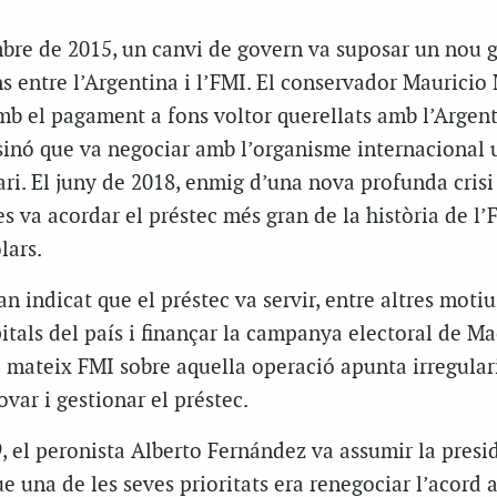
bre de 2015, un canvi de govern va suposar un nou g
ns entre l’Argentina i l’FMI. El conservador Mauricio
b el pagament a fons voltor querellats amb l’Argen
sinó que va negociar amb l’organisme internacional
ri. El juny de 2018, enmig d’una nova profunda crisi
es va acordar el préstec més gran de la història de l’
lars.
n indicat que el préstec va servir, entre altres motiu
pitals del país i finançar la campanya electoral de Ma
 mateix FMI sobre aquella operació apunta irregulari
ovar i gestionar el préstec.
 el peronista Alberto Fernández va assumir la presi
ue una de les seves prioritats era renegociar l’acord 