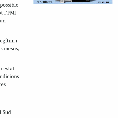
mpossible
ot l’FMI
 un
legítim i
rs mesos,
a estat
ondicions
res
l Sud