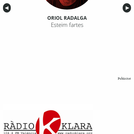
Anterior
◀︎
Sig
▶︎
ORIOL RADALGA
Esteim fartes
Publicitat