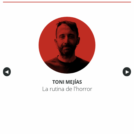
Anterior
◀︎
Sig
▶︎
TONI MEJÍAS
La rutina de l'horror