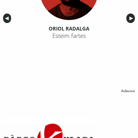
Anterior
◀︎
Sig
▶︎
ORIOL RADALGA
Esteim fartes
Publicitat