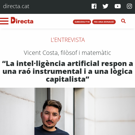
directa.cat
SUBSCRIU-T'HI
FES UNA DONACIÓ
L'ENTREVISTA
Vicent Costa, filòsof i matemàtic
“La intel·ligència artificial respon a
una raó instrumental i a una lògica
capitalista”