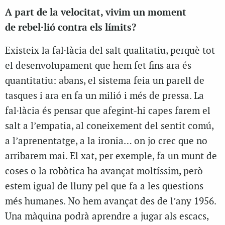
A part de la velocitat, vivim un moment
de
rebel·lió
contra els límits?
Existeix la fal·làcia del salt qualitatiu, perquè tot
el desenvolupament que hem fet fins ara és
quantitatiu: abans, el sistema feia un parell de
tasques i ara en fa un milió i més de pressa. La
fal·làcia és pensar que afegint-hi capes farem el
salt a l’empatia, al coneixement del sentit comú,
a l’aprenentatge, a la ironia… on jo crec que no
arribarem mai. El xat, per exemple, fa un munt de
coses o la robòtica ha avançat moltíssim, però
estem igual de lluny pel que fa a les qüestions
més humanes. No hem avançat des de l’any 1956.
Una màquina podrà aprendre a jugar als escacs,