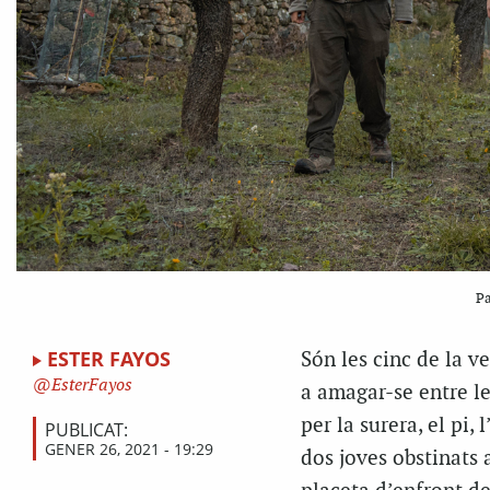
Pa
ESTER FAYOS
Són les cinc de la v
EsterFayos
a amagar-se entre l
per la surera, el pi,
PUBLICAT:
GENER 26, 2021 - 19:29
dos joves obstinats a