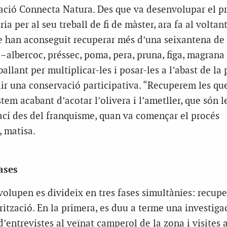
iació Connecta Natura. Des que va desenvolupar el p
a per al seu treball de fi de màster, ara fa al voltan
ue han aconseguit recuperar més d’una seixantena de 
 –albercoc, préssec, poma, pera, pruna, figa, magrana
allant per multiplicar-les i posar-les a l’abast de la
blir una conservació participativa. “Recuperem les qu
tem acabant d’acotar l’olivera i l’ametller, que són l
ací des del franquisme, quan va començar el procés
 matisa.
ases
volupen es divideix en tres fases simultànies: recupe
rització. En la primera, es duu a terme una investiga
d’entrevistes al veïnat camperol de la zona i visites a