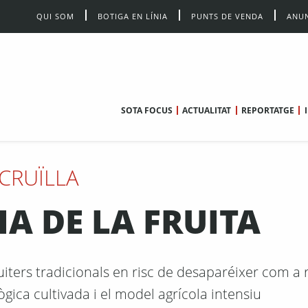
QUI SOM
BOTIGA EN LÍNIA
PUNTS DE VENDA
ANUN
SOTA FOCUS
ACTUALITAT
REPORTATGE
CRUÏLLA
A DE LA FRUITA
uiters tradicionals en risc de desaparéixer com a 
ògica cultivada i el model agrícola intensiu