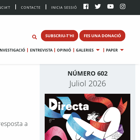
CIA’T
CONTACTE
INICIA SESSIÓ
SUBSCRIU-T'HI
FES UNA DONACIÓ
INVESTIGACIÓ
ENTREVISTA
OPINIÓ
GALERIES
PAPER
NÚMERO 602
Juliol 2026
resposta a