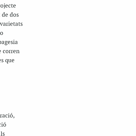
rojecte
t de dos
varietats
 o
 pagesia
e corren
es que
ració,
ció
ls