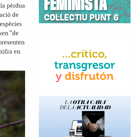
 la pèrdua
zació de
 espècies
ixen “de
presenten
xifra en