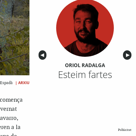
Anterior
◀︎
Sigu
▶︎
ORIOL RADALGA
Esteim fartes
|
ARXIU
d’Espadà
l comença
overnat
Navarro,
eren a la
Publicitat