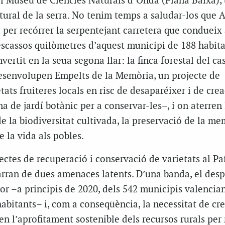
el Museu de Ciències Naturals d’Onda (Plana Baixa),
atural de la serra. No tenim temps a saludar-los que A
 per recórrer la serpentejant carretera que condueix 
escassos quilòmetres d’aquest municipi de 188 habita
vertit en la seua segona llar: la finca forestal del cas
desenvolupen Empelts de la Memòria, un projecte de
tats fruiteres locals en risc de desaparéixer i de cre
de jardí botànic per a conservar-les–, i on aterren 
 de la biodiversitat cultivada, la preservació de la m
e la vida als pobles.
ectes de recuperació i conservació de varietats al Pa
arran de dues amenaces latents. D’una banda, el de
ior –a principis de 2020, dels 542 municipis valencia
habitants– i, com a conseqüència, la necessitat de cre
n l’aprofitament sostenible dels recursos rurals per 