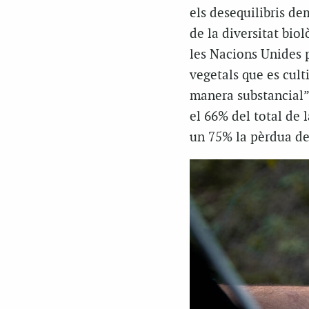
els desequilibris dem
de la diversitat bio
les Nacions Unides p
vegetals que es cult
manera substancial”
el 66% del total de 
un 75% la pèrdua de 