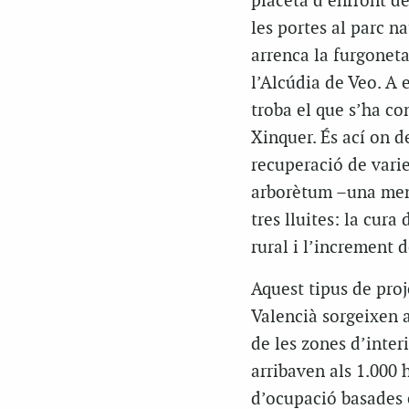
placeta d’enfront d
les portes al parc n
arrenca la furgoneta
l’Alcúdia de Veo. A 
troba el que s’ha con
Xinquer. És ací on 
recuperació de varie
arborètum –una mena 
tres lluites: la cura
rural i l’increment d
Aquest tipus de proj
Valencià sorgeixen 
de les zones d’inter
arribaven als 1.000 
d’ocupació basades e