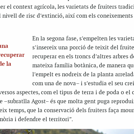
r el context agrícola, les varietats de fruiters tradic
l nivell de risc d’extinció, així com els coneixements
En la segona fase, s’empelten les variet
 una
s’insereix una porció de teixit del fruite
 recuperar
recuperar en els troncs d’altres arbres d
de la
mateixa família botànica, de manera qu
l’empelt es nodreix de la planta arrelada
com una de nova– i s’estudia el seu cr
ersos aspectes, com el tipus de terra i de poda o el 
se –subratlla Agost– és que molta gent puga reproduir
teix temps, que la conservació dels fruiters faça mour
òria i defendre el territori”.