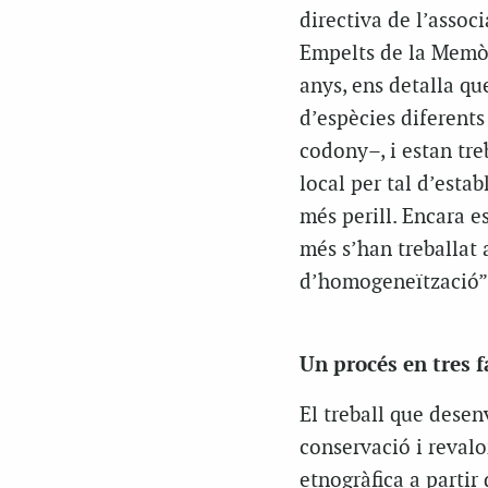
directiva de l’assoc
Empelts de la Memòri
anys, ens detalla q
d’espècies diferents
codony–, i estan treb
local per tal d’esta
més perill. Encara es
més s’han treballat 
d’homogeneïtzació”,
Un procés en tres f
El treball que desen
conservació i revalo
etnogràfica a partir 