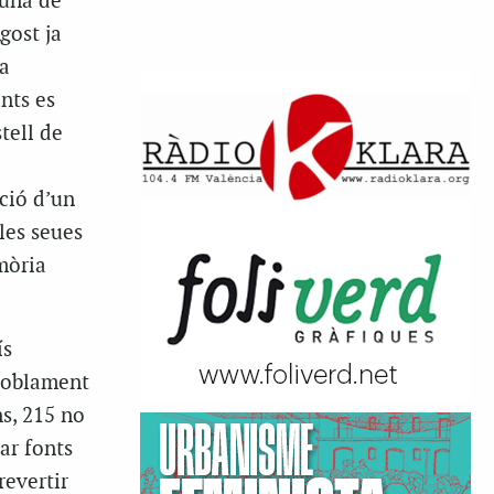
 una de
gost ja
a
nts es
tell de
ació d’un
les seues
emòria
ís
spoblament
ns, 215 no
ar fonts
revertir