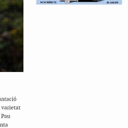
antació
 varietat
a Pau
unta