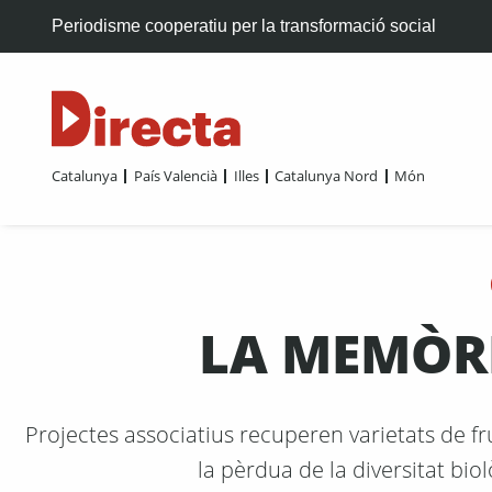
Periodisme cooperatiu per la transformació social
Catalunya
País Valencià
Illes
Catalunya Nord
Món
LA MEMÒRI
Projectes associatius recuperen varietats de fr
la pèrdua de la diversitat biol