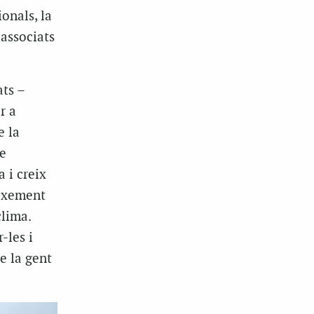
ionals, la
 associats
ats –
r a
e la
e
 i creix
eixement
clima.
-les i
e la gent