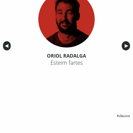
Anterior
◀︎
Sig
▶︎
ORIOL RADALGA
Esteim fartes
Publicitat