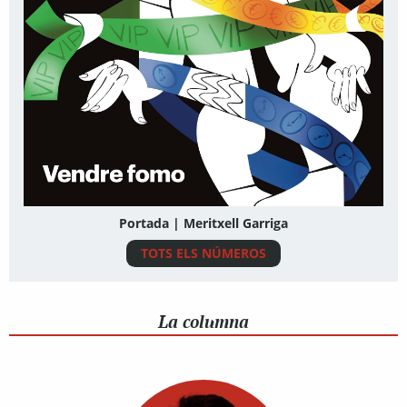
Portada | Meritxell Garriga
TOTS ELS NÚMEROS
La columna