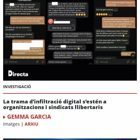
INVESTIGACIÓ
La trama d’infiltració digital s’estén a
organitzacions i sindicats llibertaris
GEMMA GARCIA
Imatges
|
ARXIU