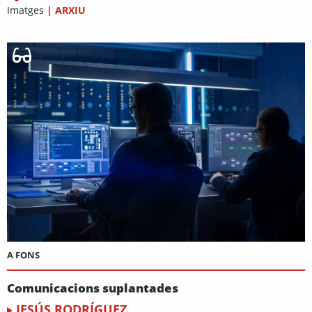
Imatges
|
ARXIU
A FONS
Comunicacions suplantades
JESÚS RODRÍGUEZ