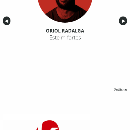
Anterior
◀︎
Sig
▶︎
ORIOL RADALGA
Esteim fartes
Publicitat