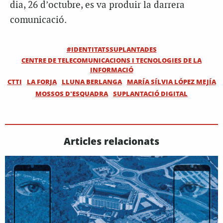
dia, 26 d’octubre, es va produir la darrera
comunicació.
#IDENTITATSSUPLANTADES
CENTRE DE TELECOMUNICACIONS I TECNOLOGIES DE LA
INFORMACIÓ
CTTI
LA FORJA
LLUNA BERLANGA
MARÍA SÍLVIA LÓPEZ MEJÍA
MOSSOS D'ESQUADRA
SUPLANTACIÓ DIGITAL
Articles relacionats