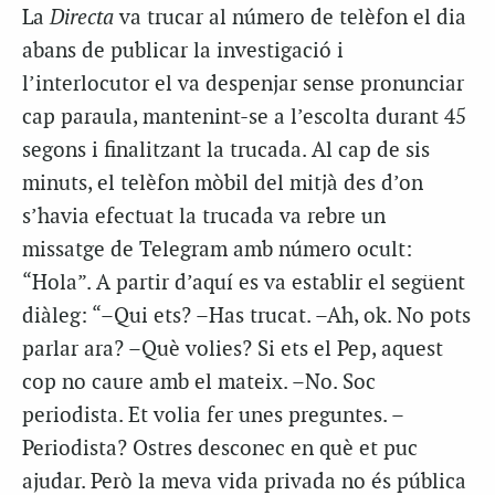
La
Directa
va trucar al número de telèfon el dia
abans de publicar la investigació i
l’interlocutor el va despenjar sense pronunciar
cap paraula, mantenint-se a l’escolta durant 45
segons i finalitzant la trucada. Al cap de sis
minuts, el telèfon mòbil del mitjà des d’on
s’havia efectuat la trucada va rebre un
missatge de Telegram amb número ocult:
“Hola”. A partir d’aquí es va establir el següent
diàleg: “–Qui ets? –Has trucat. –Ah, ok. No pots
parlar ara? –Què volies? Si ets el Pep, aquest
cop no caure amb el mateix. –No. Soc
periodista. Et volia fer unes preguntes. –
Periodista? Ostres desconec en què et puc
ajudar. Però la meva vida privada no és pública