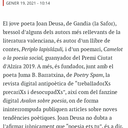
GENER 19, 2021 - 10:14
El jove poeta Joan Deusa, de Gandia (la Safor),
bressol d’alguns dels autors més rellevants de la
literatura valenciana, és autor d’un llibre de
contes,
Periplo lapislázuli,
i d’un poemari,
Camelot
o la poesia social,
guanyador del Premi Ciutat
d’Alzira 2019. A més, és fundador, junt amb el
poeta Juma B. Barratxina, de
Poetry Spam
, la
revista digital antipoètica de “treballadorXs
precariXs i desocupadXs”, així com del fanzine
digital
Avalon sobre poesia
, on de forma
ininterrompuda publiquen articles sobre noves
tendències poètiques. Joan Deusa no dubta a
l’afirmar irònicament que “poesia ets tu”, és a dir,