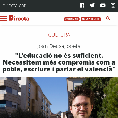
directa.cat
SUBSCRIU-T'HI
FES UNA DONACIÓ
CULTURA
Joan Deusa, poeta
"L'educació no és suficient.
Necessitem més compromís com a
poble, escriure i parlar el valencià"