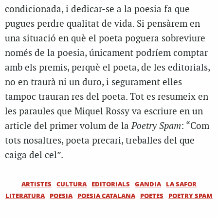
condicionada, i dedicar-se a la poesia fa que
pugues perdre qualitat de vida. Si pensàrem en
una situació en què el poeta poguera sobreviure
només de la poesia, únicament podríem comptar
amb els premis, perquè el poeta, de les editorials,
no en traurà ni un duro, i segurament elles
tampoc trauran res del poeta. Tot es resumeix en
les paraules que Miquel Rossy va escriure en un
article del primer volum de la
Poetry Spam
: “Com
tots nosaltres, poeta precari, treballes del que
caiga del cel”.
ARTISTES
CULTURA
EDITORIALS
GANDIA
LA SAFOR
LITERATURA
POESIA
POESIA CATALANA
POETES
POETRY SPAM