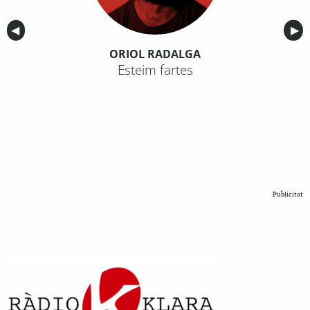
Anterior
◀︎
Sig
▶︎
ORIOL RADALGA
Esteim fartes
Publicitat