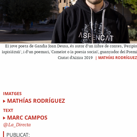
El jove poeta de Gandia Joan Deusa, és autor d’un llibre de contes, 'Periplo
lapislázuli'; i d’un poemari, 'Camelot o la poesia social', guanyador del Premi
|
MATHÍAS RODRÍGUEZ
Ciutat d’Alzira 2019
IMATGES
MATHÍAS RODRÍGUEZ
TEXT
MARC CAMPOS
La_Directa
PUBLICAT: