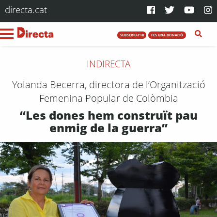
directa.cat
SUBSCRIU-T'HI
FES UNA DONACIÓ
INDIRECTA
Yolanda Becerra, directora de l’Organització
Femenina Popular de Colòmbia
“Les dones hem construït pau
enmig de la guerra”