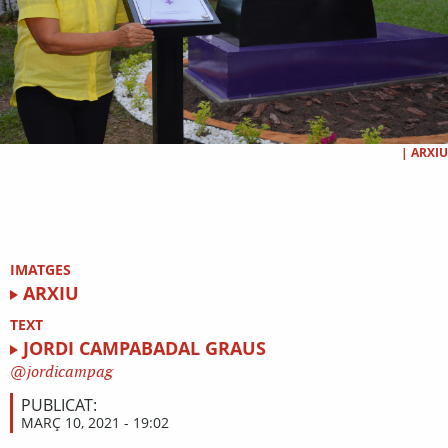
|
ARXIU
IMATGES
ARXIU
TEXT
JORDI CAMPABADAL GRAUS
jordicampag
PUBLICAT:
MARÇ 10, 2021 - 19:02