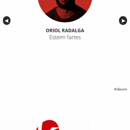
Anterior
◀︎
Sig
▶︎
ORIOL RADALGA
Esteim fartes
Publicitat