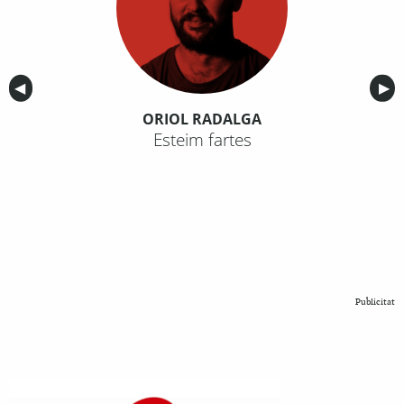
Anterior
◀︎
Sig
▶︎
ORIOL RADALGA
Esteim fartes
Publicitat