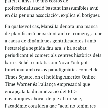
parell d’anys i té uns costos de
professionalització bastant inassumibles avui
en dia per una associació”, explica el botiguer.
En qualsevol cas, Mansilla denota una manca
de planificació persistent amb el comerç, ja que
a causa de dinàmiques gentrificadores i amb
l’estratègia seguida fins ara, s’ha acabat
perjudicant el comerç als centres històrics dels
barris. Si bé a ciutats com Nova York pot
funcionar amb casos paradigmàtics com el de
Times Square, on el hòlding America Online-
Time Warner és l’aliança empresarial que
encapçala la dinamització del BIDs
novaiorquès abocat de ple al turisme,
l’acadèmic considera que “aquí no tenim res