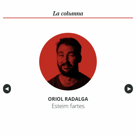
La columna
Anterior
◀︎
Sig
▶︎
ORIOL RADALGA
Esteim fartes