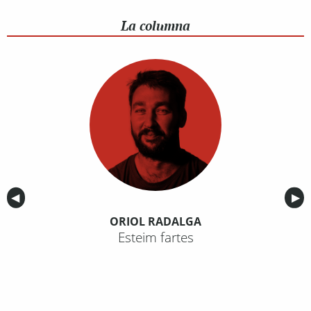
La columna
Anterior
◀︎
Sig
▶︎
ORIOL RADALGA
Esteim fartes