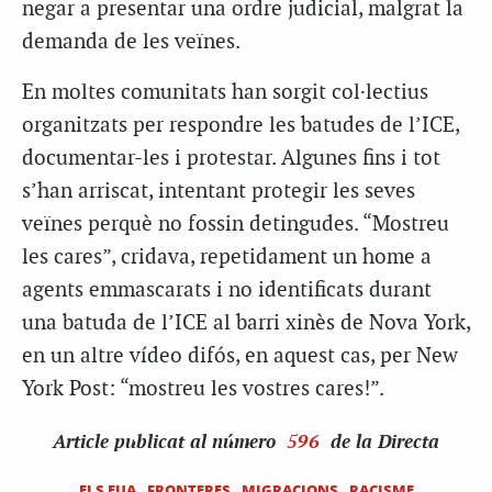
negar a presentar una ordre judicial, malgrat la
demanda de les veïnes.
En moltes comunitats han sorgit col·lectius
organitzats per respondre les batudes de l’ICE,
documentar-les i protestar. Algunes fins i tot
s’han arriscat, intentant protegir les seves
veïnes perquè no fossin detingudes. “Mostreu
les cares”, cridava, repetidament un home a
agents emmascarats i no identificats durant
una batuda de l’ICE al barri xinès de Nova York,
en un altre vídeo difós, en aquest cas, per New
York Post: “mostreu les vostres cares!”.
Article
publicat al número
596
de la Directa
ELS EUA
FRONTERES
MIGRACIONS
RACISME