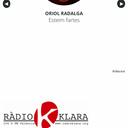
Anterior
◀︎
Sig
▶︎
ORIOL RADALGA
Esteim fartes
Publicitat