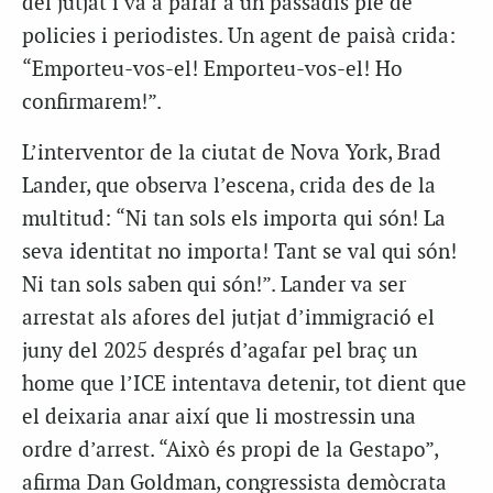
del jutjat i va a parar a un passadís ple de
policies i periodistes. Un agent de paisà crida:
“Emporteu-vos-el! Emporteu-vos-el! Ho
confirmarem!”.
L’interventor de la ciutat de Nova York, Brad
Lander, que observa l’escena, crida des de la
multitud: “Ni tan sols els importa qui són! La
seva identitat no importa! Tant se val qui són!
Ni tan sols saben qui són!”. Lander va ser
arrestat als afores del jutjat d’immigració el
juny del 2025 després d’agafar pel braç un
home que l’ICE intentava detenir, tot dient que
el deixaria anar així que li mostressin una
ordre d’arrest. “Això és propi de la Gestapo”,
afirma Dan Goldman, congressista demòcrata