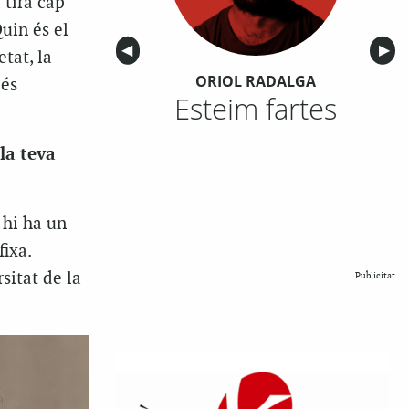
 tira cap
Quin és el
Anterior
◀︎
Sigu
▶︎
tat, la
ORIOL RADALGA
 és
Esteim fartes
la teva
 hi ha un
ixa.
rsitat de la
Publicitat