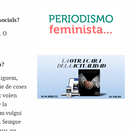
socials?
. O
a?
 diguem,
ie de coses
t volen
 la
om vulgui
e. Sempre
yar, no