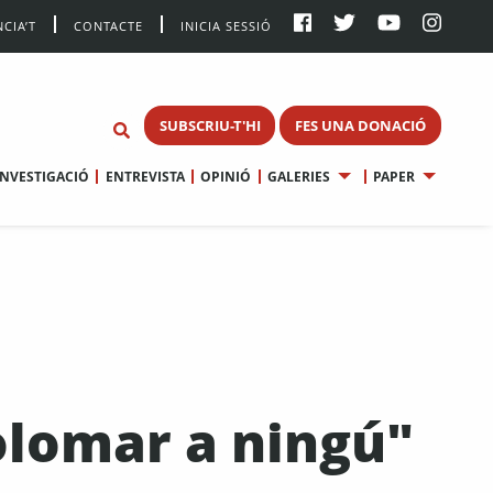
CIA’T
CONTACTE
INICIA SESSIÓ
SUBSCRIU-T'HI
FES UNA DONACIÓ
INVESTIGACIÓ
ENTREVISTA
OPINIÓ
GALERIES
PAPER
olomar a ningú"