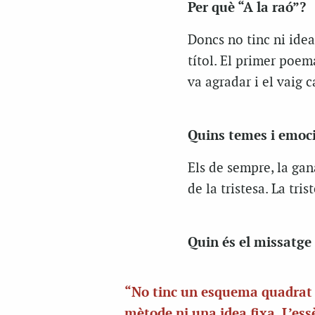
Per què “A la raó”?
Doncs no tinc ni ide
títol. El primer poema
va agradar i el vaig c
Quins temes i emoci
Els de sempre, la gana
de la tristesa. La tris
Quin és el missatge 
“No tinc un esquema quadrat 
mètode ni una idea fixa. L’ess