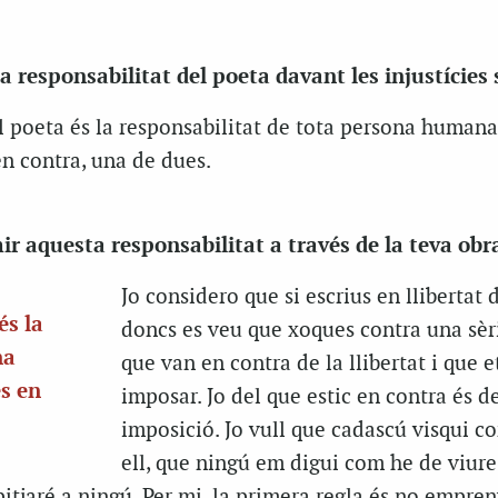
a responsabilitat del poeta davant les injustícies 
l poeta és la responsabilitat de tota persona humana
 en contra, una de dues.
r aquesta responsabilitat a través de la teva obr
Jo considero que si escrius en llibertat
és la
doncs es veu que xoques contra una sèr
na
que van en contra de la llibertat i que e
es en
imposar. Jo del que estic en contra és de
imposició. Jo vull que cadascú visqui c
ell, que ningú em digui com he de viur
epitjaré a ningú. Per mi, la primera regla és no empren