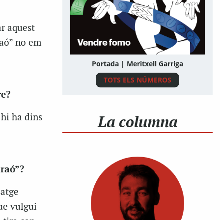
ar aquest
 raó” no em
Portada | Meritxell Garriga
TOTS ELS NÚMEROS
re?
La columna
 hi ha dins
 raó”?
satge
ue vulgui