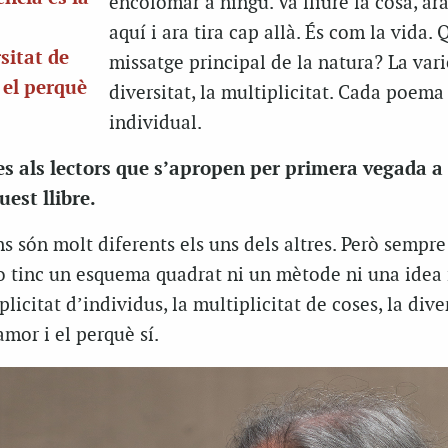
encolomar a ningú. Va lliure la cosa, ara
aquí i ara tira cap allà. És com la vida. 
rsitat de
missatge principal de la natura? La varie
i el perquè
diversitat, la multiplicitat. Cada poema
individual.
es als lectors que s’apropen per primera vegada a 
uest llibre.
ns són molt diferents els uns dels altres. Però sempre
o tinc un esquema quadrat ni un mètode ni una idea f
plicitat d’individus, la multiplicitat de coses, la dive
’amor i el perquè sí.