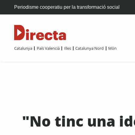
Periodisme cooperatiu per la transformació social
Catalunya
País Valencià
Illes
Catalunya Nord
Món
"No tinc una i