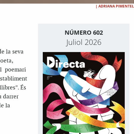
|
ADRIANA PIMENTEL
NÚMERO 602
Juliol 2026
de la seva
oeta,
 el poemari
establiment
libres”. És
u darrer
de la