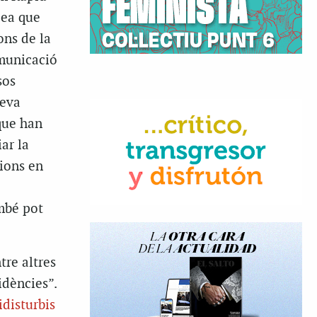
pea que
ons de la
omunicació
sos
seva
 que han
ar la
cions en
ambé pot
tre altres
idències”.
idisturbis