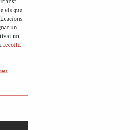
itjans”.
e els que
blicacions
ignat un
tivat un
 i
recollir
ISME