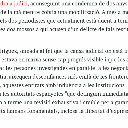
dra a judici
, aconseguint una condemna de dos anys
t de la mà mentre cobria una mobilització. A més a m
els dos periodistes que actualment està duent a ter
es dos mossos a qui acusen d’un delicte de fals testi
dríguez, sumada al fet que la causa judicial on està i
 estava en marxa sense cap progrés visible i que les 
ar les persones investigades en paral·lel a les negoc
stia, aixequen desconfiances més enllà de les fronter
, aquestes entitats amb influència a les institucions
les autoritats espanyoles “que detinguin immediat
n a terme una revisió exhaustiva i creïble per a garan
s humans fonamentals, inclosa la llibertat d’express