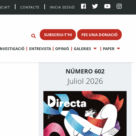
CIA’T
CONTACTE
INICIA SESSIÓ
SUBSCRIU-T'HI
FES UNA DONACIÓ
INVESTIGACIÓ
ENTREVISTA
OPINIÓ
GALERIES
PAPER
NÚMERO 602
Juliol 2026