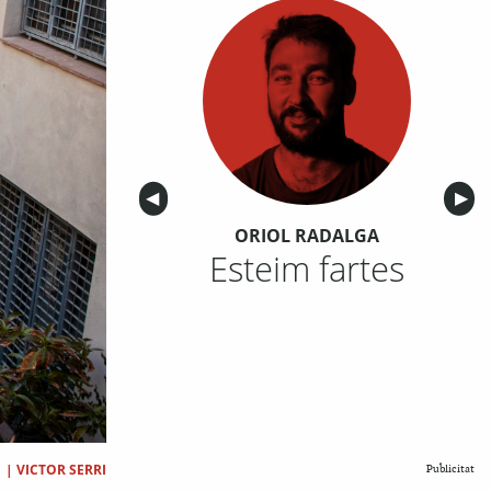
Anterior
◀︎
Sigu
▶︎
ORIOL RADALGA
Esteim fartes
|
VICTOR SERRI
Publicitat