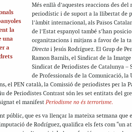
Més enllà d’aquestes reaccions des del
onals
periodístic i de suport a la llibertat de
panyoles
l’àmbit internacional, als Països Catalan
nt la
de l’Estat espanyol també s’han posici
e una
organitzacions i mitjans a favor de la ta
er a
Directa
i Jesús Rodríguez. El Grup de Per
drets
Ramon Barnils, el Sindicat de la Imatge
Sindicat de Periodistes de Catalunya – 
de Professionals de la Comunicació, la 
ns, el PEN català, la Comissió de periodistes per la P
iu de Periodistes Contrast són les set entitats del gr
signat el manifest
Periodisme no és terrorisme.
t públic, que es va llençar la mateixa setmana que e
imputació de Rodríguez, qualifica els fets com “un at