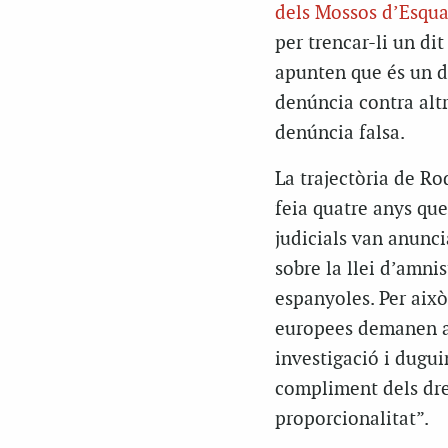
dels Mossos d’Esqua
per trencar-li un di
apunten que és un d
denúncia contra altr
denúncia falsa.
La trajectòria de Ro
feia quatre anys que
judicials van anunci
sobre la llei d’amni
espanyoles. Per això
europees demanen a 
investigació i dugui
compliment dels dret
proporcionalitat”.