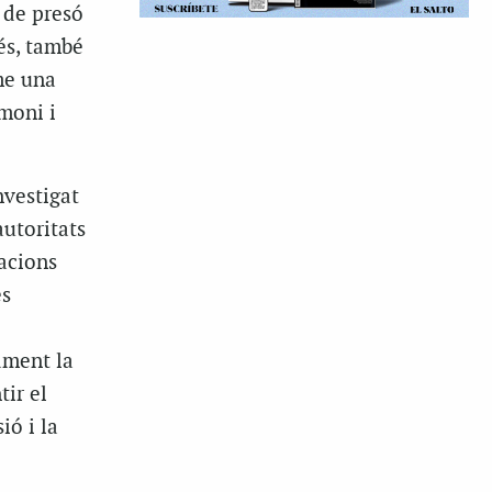
 de presó
és, també
me una
moni i
nvestigat
autoritats
iacions
es
ament la
tir el
ió i la