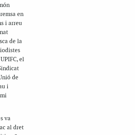
 món
 premsa en
s i arreu
onat
sca de la
iodistes
 UPIFC, el
Sindicat
Unió de
au i
emi
s va
ac al dret