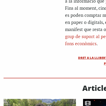
a la informació que p
Fins al moment, cinq
es poden comptar mit
en paper o digitals, 
manifest que resta o
grup de suport al pe
fons econòmics
.
DRET A LA LLIBE
P
Articl