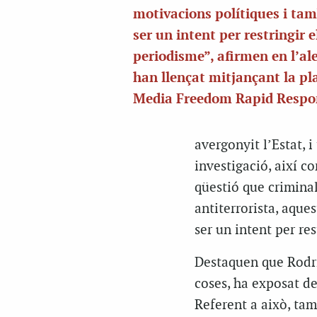
motivacions polítiques i ta
ser un intent per restringir e
periodisme”, afirmen en l’al
han llençat mitjançant la p
Media Freedom Rapid Respo
avergonyit l’Estat, i
investigació, així c
qüestió que criminali
antiterrorista, aque
ser un intent per res
Destaquen que Rodríg
coses, ha exposat de
Referent a això, ta