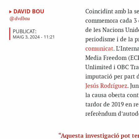
DAVID BOU
Coincidint amb la s
dvdbou
commemora cada 3 d
de les Nacions Unide
PUBLICAT:
MAIG 3, 2024 - 11:21
periodisme i de la p
comunicat
. L’Intern
Media Freedom (ECPM
Unlimited i OBC Tra
imputació per part 
Jesús Rodríguez
. Ju
la causa oberta con
tardor de 2019 en res
referèndum d’autode
“Aquesta investigació pot te