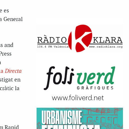
e es
a General
ss and
Press
a
la
Directa
tigat en
ràtic la
om Rapid