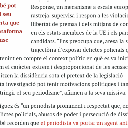
mbé pot
Response, un mecanisme a escala euro
l seu
rastreja, supervisa i respon a les violaci
erta que
llibertat de premsa i dels mitjans de c
lataforma
en els estats membres de la UE i els paï
nse
candidats. “Ens preocupa que, atesa la 
trajectòria d’exposar delictes policials
 tenint en compte el context polític en què es va inici
om el caràcter extrem i desproporcionat de les acusa
tzen la dissidència sota el pretext de la legislació
sta investigació pot tenir motivacions polítiques i t
tringir el seu periodisme”, afirmen a la seva missiva.
uez és “un periodista prominent i respectat que, en
lictes policials, abusos de poder i persecució de diss
mbé recorden que
el periodista va portar un agent ant