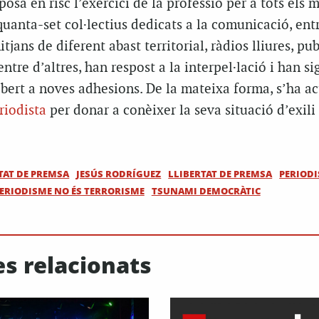
osa en risc l’exercici de la professió per a tots els m
uanta-set col·lectius dedicats a la comunicació, entr
jans de diferent abast territorial, ràdios lliures, pu
entre d’altres, han respost a la interpel·lació i han s
bert a noves adhesions. De la mateixa forma, s’ha ac
riodista
per donar a conèixer la seva situació d’exili
RTAT DE PREMSA
JESÚS RODRÍGUEZ
LLIBERTAT DE PREMSA
PERIOD
ERIODISME NO ÉS TERRORISME
TSUNAMI DEMOCRÀTIC
es relacionats