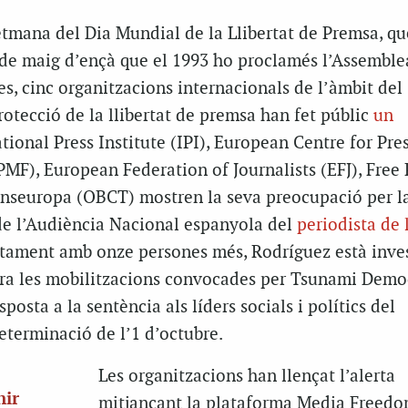
etmana del Dia Mundial de la Llibertat de Premsa, qu
e maig d’ençà que el 1993 ho proclamés l’Assemble
s, cinc organitzacions internacionals de l’àmbit del
rotecció de la llibertat de premsa han fet públic
un
ational Press Institute (IPI), European Centre for Pre
F), European Federation of Journalists (EFJ), Free 
nseuropa (OBCT) mostren la seva preocupació per l
de l’Audiència Nacional espanyola del
periodista de 
ntament amb onze persones més, Rodríguez està inves
tra les mobilitzacions convocades per Tsunami Democ
posta a la sentència als líders socials i polítics del
terminació de l’1 d’octubre.
Les organitzacions han llençat l’alerta
nir
mitjançant la plataforma Media Freed