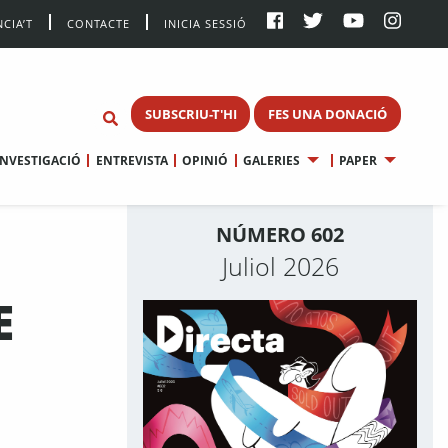
CIA’T
CONTACTE
INICIA SESSIÓ
SUBSCRIU-T'HI
FES UNA DONACIÓ
INVESTIGACIÓ
ENTREVISTA
OPINIÓ
GALERIES
PAPER
NÚMERO 602
Juliol 2026
E