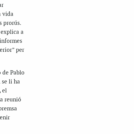
ar
a vida
s prorús.
 explica a
 informes
erior” per
ó de Pablo
 se li ha
 el
na reunió
 premsa
enir