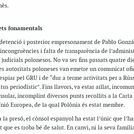
nès.
ets fonamentals
a detenció i posterior empresonament de Pablo Gonzá
 incongruències i falta de transparència de l’administ
i judicials polonesos. No va ser fins passats quatre di
es autoritats poloneses van emetre un comunicat ofi
spiar pel GRU i de “dur a terme activitats per a Rús
atus periodístic”. Fins llavors, va estar aïllat, incomun
nsular, incomplint diversos punts recollits a la Carta
nió Europea, de la qual Polònia és estat membre.
a la presó, el cònsol espanyol ha estat l’únic que l’h
at que es troba bé de salut. En canvi, ni la seva famíli