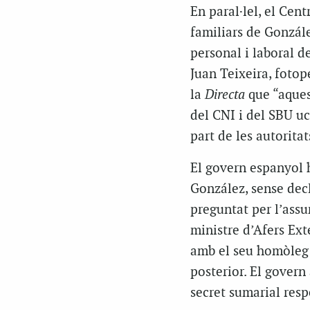
En paral·lel, el Cen
familiars de González
personal i laboral d
Juan Teixeira, fotop
la
Directa
que “aques
del CNI i del SBU uc
part de les autorita
El govern espanyol 
González, sense decl
preguntat per l’assu
ministre d’Afers Ext
amb el seu homòleg 
posterior. El govern
secret sumarial resp