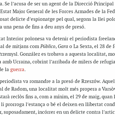
a. Se l’acusa de ser un agent de la Direcció Principal
l’Estat Major General de les Forces Armades de la Fe
sat delicte d’espionatge pel qual, segons la llei pol
a una pena de fins a deu anys de presó.
at Interior polonesa va detenir el periodista freelan
ual de mitjans com
Público
,
Gara
o La Sexta, el 28 de f
rzemysl. González es trobava a aquesta localitat, mo
a amb Ucraïna, cobrint l’arribada de milers de refugi
de la
guerra
.
el periodista va romandre a la presó de Rzeszów. Aquel
nal de Radom, una localitat molt més propera a Varsòv
tarà reclòs fins a, com a mínim, el 29 de maig, quan l
 li prorroga l’estança o bé el deixen en llibertat cond
er, suposadament, incórrer en un delicte contra l’artic