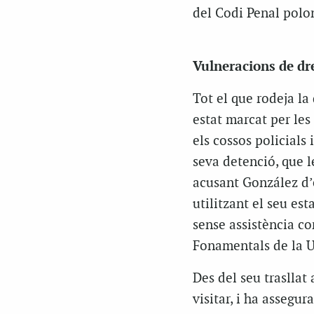
del Codi Penal polo
Vulneracions de dr
Tot el que rodeja l
estat marcat per les
els cossos policials 
seva detenció, que l
acusant González d’e
utilitzant el seu est
sense assistència co
Fonamentals de la U
Des del seu trasllat 
visitar, i ha assegur