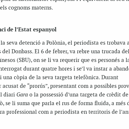
b els cognoms materns.
nci de l’Estat espanyol
a seva detenció a Polònia, el periodista es trobava 
s del Donbass. El 6 de febrer, va rebre una trucada del
ïnesos (SBU), on se li va requerir que es personés a l
interrogat durant quatre hores i se’l va instar a aban
li una còpia de la seva targeta telefònica. Durant
er acusat de “prorús”, presentant com a possibles prov
l diari
Gara
o la possessió d’una targeta de crèdit de 
ò, se li suma que parla el rus de forma fluida, a més 
era professional com a periodista en territoris de l’a