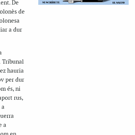
ient. De
polonès de
polonesa
iar a dur
a
l Tribunal
ez hauria
ov per dur
m és, ni
port rus,
 a
Guerra
e a
 nom en