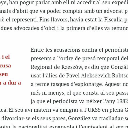
e, han pogut parlar amb ell ni accedir al seu exped
a finals d’abril que va poder comptar amb un advocat 
è el representi. Fins llavors, havia estat la Fiscalia 
 dues advocades d’ofici i la primera d’elles va renunc
Entre les acusacions contra el periodist
i el
presents a l’ordre de presó temporal de
acusa
Regional de Rzeszów, es diu que Gonzál
 seu
usat l’àlies de Pavel Alekseevich Rubts
r a dur a
a terme tasques d’espionatge. Aquest no
més ni menys, el que consta al seu passa
ja que el periodista va néixer l’any 1982
ica. El seu avi matern va emigrar a l’URSS en plena 
 divorciar-se els seus pares, González va traslladar-s
tar la nacionalitat espanyola i l’equivalent al seu