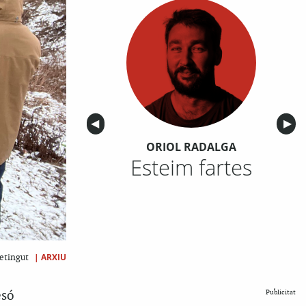
Anterior
◀︎
Sigu
▶︎
ORIOL RADALGA
Esteim fartes
|
ARXIU
detingut
esó
Publicitat