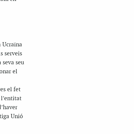
a Ucraïna
s serveis
a seva seu
donar el
es el fet
l’entitat
d’haver
ntiga Unió