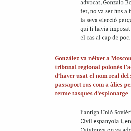
advocat, Gonzalo Boy
fet, no va ser fins 
la seva elecció perqu
qui li havia imposat
el cas al cap de poc.
González va néixer a Moscou 
tribunal regional polonès l’
d’haver usat el nom real del
passaport rus com a àlies pe
terme tasques d’espionatge
l’antiga Unió Sovièt
Civil espanyola i, en
Catalunya on va adop