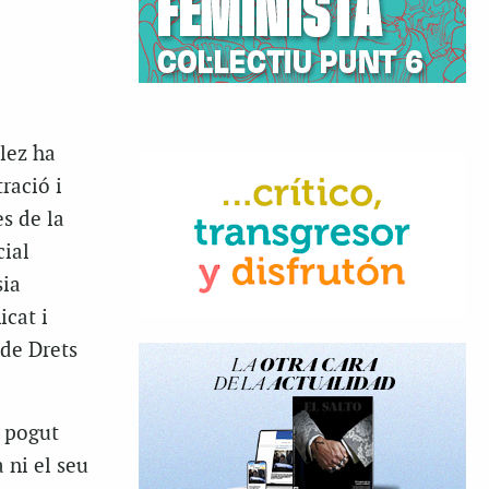
lez ha
ració i
es de la
cial
sia
icat i
 de Drets
a pogut
a ni el seu