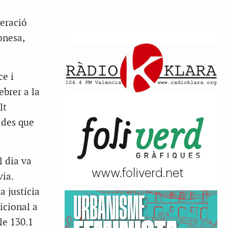
deració
onesa,
ce i
ebrer a la
lt
ades que
l dia va
ia.
a justícia
icional a
le 130.1