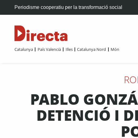
Periodisme cooperatiu per la transformació social
Catalunya
País Valencià
Illes
Catalunya Nord
Món
RO
PABLO GONZÁL
DETENCIÓ I 
P