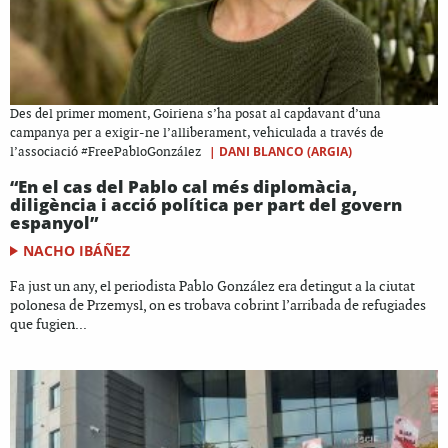
Des del primer moment, Goiriena s’ha posat al capdavant d’una
campanya per a exigir-ne l’alliberament, vehiculada a través de
|
DANI BLANCO (ARGIA)
l’associació #FreePabloGonzález
“En el cas del Pablo cal més diplomàcia,
diligència i acció política per part del govern
espanyol”
NACHO IBÁÑEZ
Fa just un any, el periodista Pablo González era detingut a la ciutat
polonesa de Przemysl, on es trobava cobrint l’arribada de refugiades
que fugien...