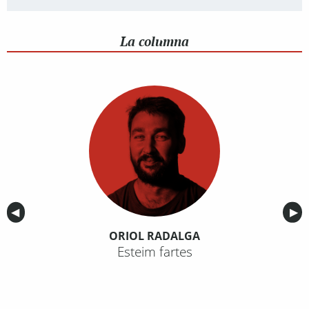
La columna
Anterior
◀︎
Sig
▶︎
ORIOL RADALGA
Esteim fartes