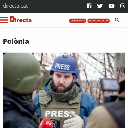
directa.cat
SUBSCRIU-T'HI
FES UNA DONACIÓ
Polònia