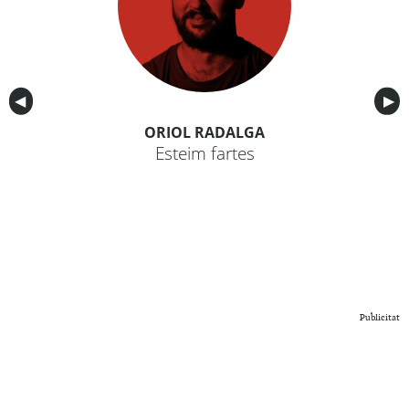
Anterior
◀︎
Sig
▶︎
ORIOL RADALGA
Esteim fartes
Publicitat