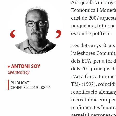
Ara que fa vint anys
Econòmica i Monetàri
crisi de 2007 aquesta
perquè ara, tot i qu
és també política.
Des dels anys 50 als
l’aleshores Comunit
dels EUA, per a fer d
ANTONI SOY
dels 70 i principis 
antonisoy
l’Acta Única Europea
PUBLICAT:
TM- (1992), coincidin
GENER 30, 2019 - 08:24
reunificació alemany
mercat únic europeu;
reafirmen les “quatre
serveis i persones- 