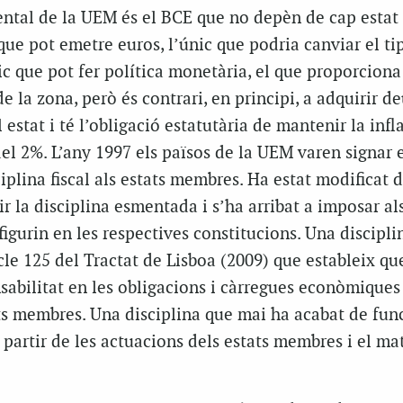
ental de la UEM és el BCE que no depèn de cap estat
 que pot emetre euros, l’únic que podria canviar el ti
nic que pot fer política monetària, el que proporciona
de la zona, però és contrari, en principi, a adquirir d
estat i té l’obligació estatutària de mantenir la infl
el 2%. L’any 1997 els països de la UEM varen signar 
ciplina fiscal als estats membres. Ha estat modificat 
r la disciplina esmentada i s’ha arribat a imposar als
figurin en les respectives constitucions. Una discipli
cle 125 del Tractat de Lisboa (2009) que estableix qu
sabilitat en les obligacions i càrregues econòmiques
ats membres. Una disciplina que mai ha acabat de fun
 partir de les actuacions dels estats membres i el m