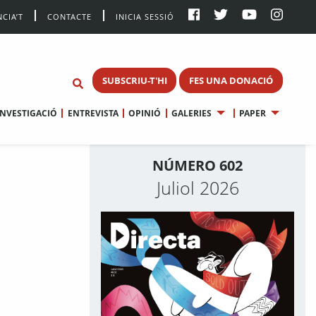
CIA’T
CONTACTE
INICIA SESSIÓ
SUBSCRIU-T'HI
FES UNA DONACIÓ
INVESTIGACIÓ
ENTREVISTA
OPINIÓ
GALERIES
PAPER
NÚMERO 602
Juliol 2026