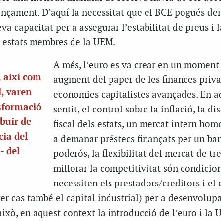
ençament. D’aquí la necessitat que el BCE pogués de
eva capacitat per a assegurar l’estabilitat de preus i l
ls estats membres de la UEM.
A més, l’euro es va crear en un moment
, així com
augment del paper de les finances priva
l, varen
economies capitalistes avançades. En a
nsformació
sentit, el control sobre la inflació, la di
ibuir de
fiscal dels estats, un mercat intern hom
cia del
a demanar préstecs finançats per un ban
- del
poderós, la flexibilitat del mercat de tr
millorar la competitivitat són condicio
necessiten els prestadors/creditors i el 
rrer cas també el capital industrial) per a desenvolup
xò, en aquest context la introducció de l’euro i la