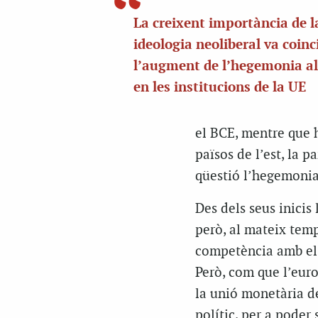
La creixent importància de l
ideologia neoliberal va coin
l’augment de l’hegemonia 
en les institucions de la UE
el BCE, mentre que h
països de l’est, la p
qüestió l’hegemoni
Des dels seus inicis
però, al mateix tem
competència amb el 
Però, com que l’euro
la unió monetària de
polític, per a poder