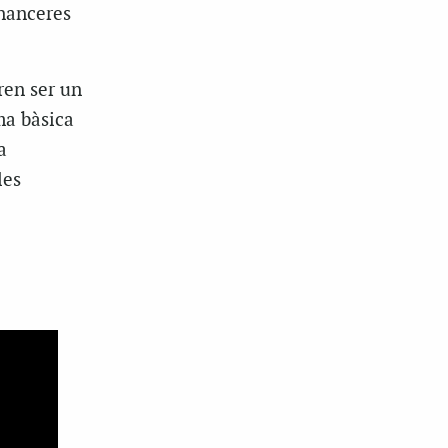
inanceres
aren ser un
ma bàsica
a
les