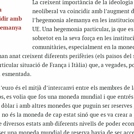
La creixent importància de la ideologia
a
neoliberal va coincidir amb l’augment 
cidir amb
l’hegemonia alemanya en les institucio
alemanya
UE. Una hegemonia particular, ja que es
sobretot en la seva força en les instituc
comunitàries, especialment en la moned
an anat creixent diferents perifèries (els països del 
articular situació de França i Itàlia) que, a vegades, 
a esmentada.
 l’euro és el mitjà d’intercanvi entre els membres de
ps, es volia que fos una moneda mundial i que entrés
dòlar i amb altres monedes que puguin ser reserves 
 no és la moneda de cap estat sinó que es va crear a 
 diversos estats amb diferents nivells de poder eco
 ser una moneda mundial de reserva havia de ser acc