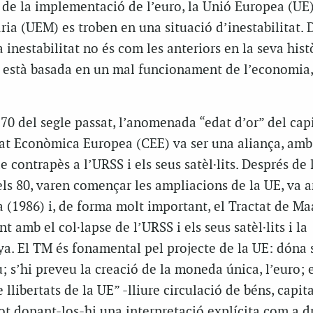
 de la implementació de l’euro, la Unió Europea (UE)
a (UEM) es troben en una situació d’inestabilitat. D
 inestabilitat no és com les anteriors en la seva hist
e està basada en un mal funcionament de l’economia, 
 70 del segle passat, l’anomenada “edat d’or” del cap
at Econòmica Europea (CEE) va ser una aliança, amb 
e contrapès a l’URSS i els seus satèl·lits. Després de l
dels 80, varen començar les ampliacions de la UE, va a
 (1986) i, de forma molt important, el Tractat de Maa
t amb el col·lapse de l’URSS i els seus satèl·lits i la
a. El TM és fonamental pel projecte de la UE: dóna 
 s’hi preveu la creació de la moneda única, l’euro; 
 llibertats de la UE” -lliure circulació de béns, capita
tot donant-los-hi una interpretació explícita com a d