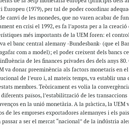
ents de la Serp monetària europea (principis dels an
i Europeu (1979), per tal de poder coordinar adequ
 de canvi de les monedes, que no varen acabar de fun
ment en crisi el 1992, es fa l’aposta per a la creació 
erístiques més importants de la UEM foren: el control
ava el banc central alemany -Bundesbank- (que el Ba
agafar com a model); el poder creixent dels bancs cen
 influència de les finances privades des dels anys 80
M va donar preeminència als factors monetaris en el
tucional de l’euro i, al mateix temps, va establir una
s estats membres. Teòricament es volia la convergènci
 diferents països, l’estabilització de les transaccions
 avenços en la unió monetària. A la pràctica, la UEM 
sos de les empreses exportadores alemanyes i els paï
passar a ser el mercat “nacional” de la indústria al