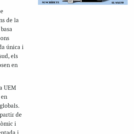
de
ns de la
 basa
ions
a única i
sud, els
posen en
 la UEM
 en
globals.
partir de
nòmic i
eptada i