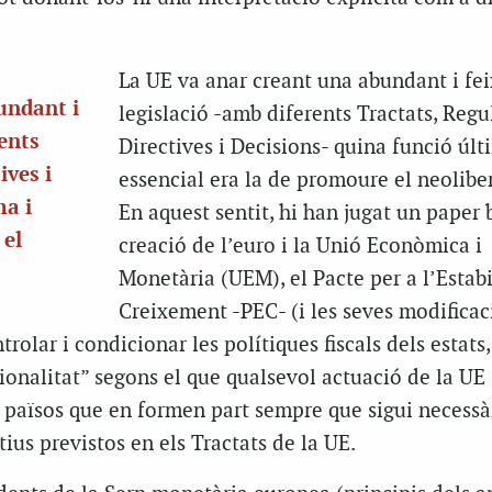
La UE va anar creant una abundant i fe
undant i
legislació -amb diferents Tractats, Regu
rents
Directives i Decisions- quina funció últ
ives i
essencial era la de promoure el neolibe
ma i
En aquest sentit, hi han jugat un paper b
 el
creació de l’euro i la Unió Econòmica i
Monetària (UEM), el Pacte per a l’Estabil
Creixement -PEC- (i les seves modificac
trolar i condicionar les polítiques fiscals dels estats, 
ionalitat” segons el que qualsevol actuació de la UE 
s països que en formen part sempre que sigui necessà
tius previstos en els Tractats de la UE.