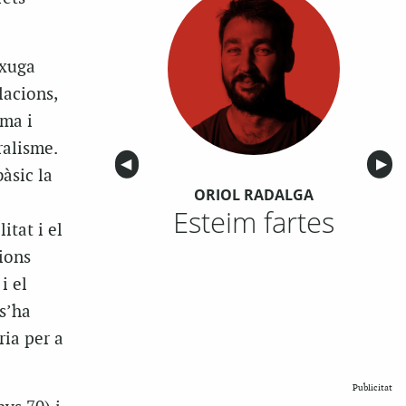
ixuga
lacions,
ima i
ralisme.
Anterior
◀︎
Sigu
▶︎
àsic la
ORIOL RADALGA
Esteim fartes
itat i el
ions
i el
s’ha
ria per a
Publicitat