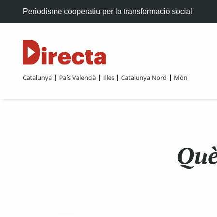
Periodisme cooperatiu per la transformació social
Catalunya
País Valencià
Illes
Catalunya Nord
Món
Què 