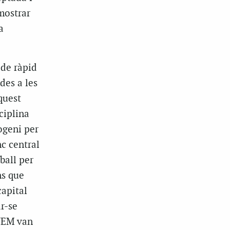
mostrar
a
 de ràpid
des a les
quest
sciplina
ogeni per
c central
eball per
ns que
capital
ar-se
 UEM van