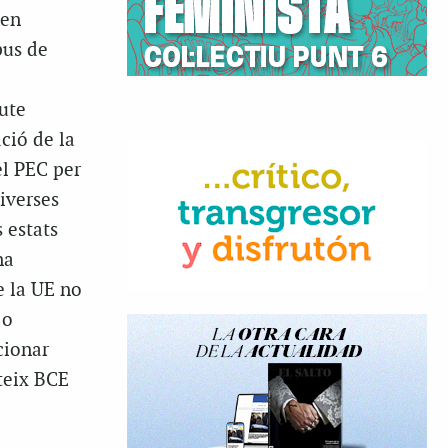
 en
pus de
eute
ació de la
el PEC per
diverses
 estats
na
e la UE no
 o
cionar
ateix BCE