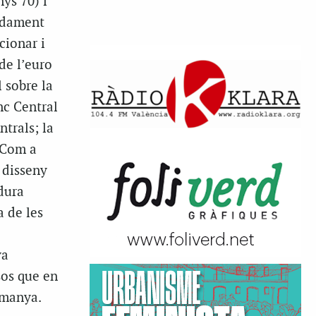
ys 70) i
adament
cionar i
de l’euro
 sobre la
nc Central
trals; la
. Com a
 disseny
 dura
a de les
va
sos que en
emanya.