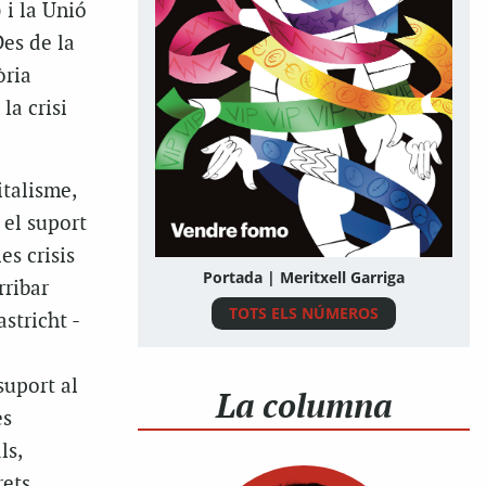
 i la Unió
es de la
òria
la crisi
italisme,
el suport
es crisis
Portada | Meritxell Garriga
rribar
TOTS ELS NÚMEROS
stricht -
suport al
La columna
es
ls,
rets