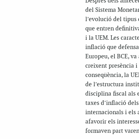
Després dels anteced
del Sistema Monetar
l’evolució del tipus
que entren definitiva
i la UEM. Les caract
inflació que defens
Europeu, el BCE, va 
creixent presència i
conseqüència, la UE
de l’estructura insti
disciplina fiscal al
taxes d’inflació dels
internacionals i els
afavorir els interes
formaven part varen 