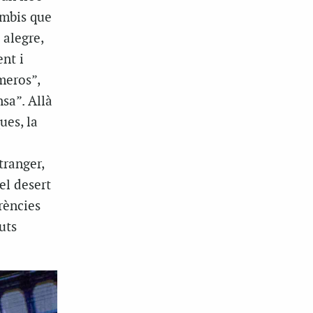
ombis que
 alegre,
ent i
meros”,
sa”. Allà
ues, la
tranger,
el desert
erències
uts