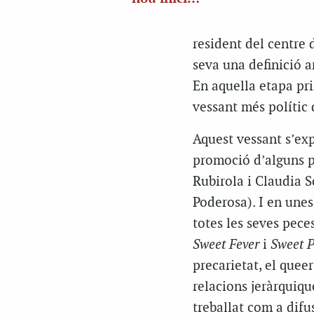
resident del centre 
seva una definició am
En aquella etapa pri
vessant més polític d
Aquest vessant s’expl
promoció d’alguns pr
Rubirola i Claudia S
Poderosa). I en unes
totes les seves pece
Sweet Fever
i
Sweet P
precarietat, el quee
relacions jeràrquiqu
treballat com a difus