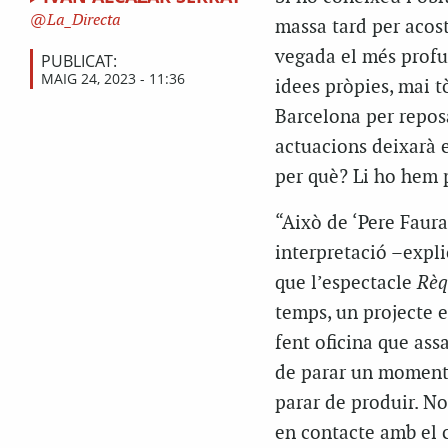
La_Directa
massa tard per acost
vegada el més profun
PUBLICAT:
MAIG 24, 2023 - 11:36
idees pròpies, mai t
Barcelona per repos
actuacions deixarà el
per què? Li ho hem 
“Això de ‘Pere Faura
interpretació –explic
que l’espectacle
Rèq
temps, un projecte e
fent oficina que assa
de parar un moment,
parar de produir. No 
en contacte amb el c