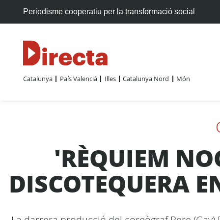
Periodisme cooperatiu per la transformació social
Catalunya
País Valencià
Illes
Catalunya Nord
Món
'RÈQUIEM NO
DISCOTEQUERA E
La darrera producció del coreògraf Pere (Gay) F