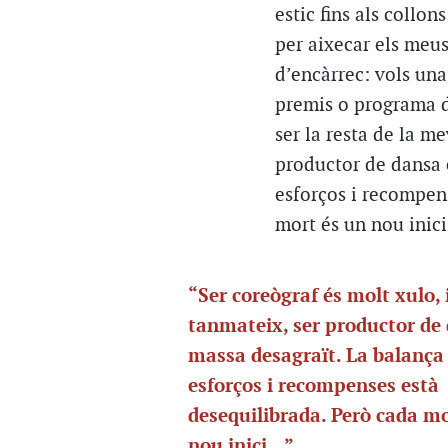
estic fins als collon
per aixecar els meu
d’encàrrec: vols una
premis o programa de
ser la resta de la me
productor de dansa é
esforços i recompens
mort és un nou inic
“Ser coreògraf és molt xulo, 
tanmateix, ser productor de
massa desagraït. La balança
esforços i recompenses està
desequilibrada. Però cada mo
nou inici…”