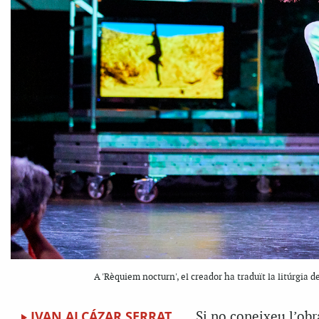
A 'Rèquiem nocturn', el creador ha traduït la litúrgia 
IVAN ALCÁZAR SERRAT
Si no coneixeu l’obr