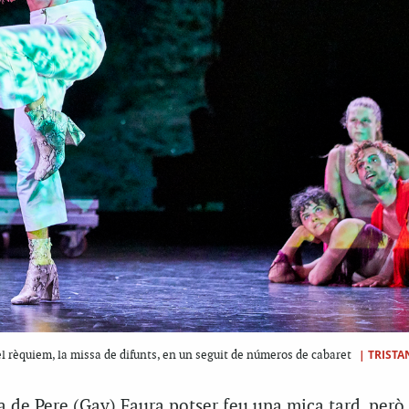
|
TRISTA
del rèquiem, la missa de difunts, en un seguit de números de cabaret
a de Pere (Gay) Faura potser feu una mica tard, però