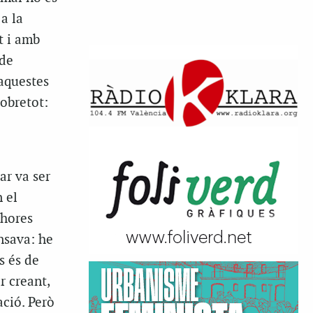
a la
t i amb
 de
 aquestes
sobretot:
ar va ser
 el
 hores
ensava: he
s és de
r creant,
ació. Però