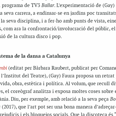
l programa de TV3
Ballar
. L’experimentació de (Gay)
 la seva carrera, a endinsar-se en jardins poc transitat
a seva disciplina, i a fer-ho amb punts de vista, eine
s, com ara la confrontació/involucració del públic, el
sió de la cultura disco i pop.
istema de la dansa a Catalunya
mbi
(editat per Bàrbara Raubert, publicat per Coman
 l’Institut del Teatre), (Gay) Faura proposa un retrat
 vida, obra, estètica i política. Al volum, que recull d
es, el coreògraf analitza i exposa moltes coses sobre
nia. Diu, per exemple, amb relació a la seva peça
Bo
s
(2017), que l’art pot ser una bona manera d’adreçar-
ejudicis i els bloquejos socials. Que la discoteca és 