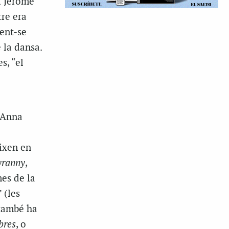
i Jérôme
re era
ent-se
 la dansa.
s, “el
b Anna
eixen en
yranny
,
es de la
 (les
 també ha
ibres
, o