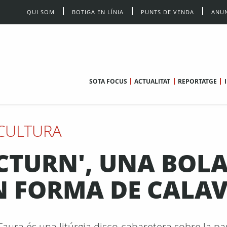
QUI SOM
BOTIGA EN LÍNIA
PUNTS DE VENDA
ANUN
SOTA FOCUS
ACTUALITAT
REPORTATGE
CULTURA
CTURN', UNA BOL
N FORMA DE CALA
aura és una litúrgia disco-cabaretera sobre la pas