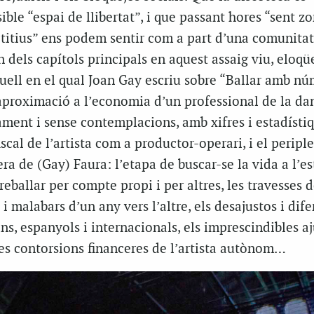
ible “espai de llibertat”, i que passant hores “sent z
titius” ens podem sentir com a part d’una comunitat
n dels capítols principals en aquest assaig viu, eloqü
aquell en el qual Joan Gay escriu sobre “Ballar amb nú
aproximació a l’economia d’un professional de la dan
cament i sense contemplacions, amb xifres i estadístiq
fiscal de l’artista com a productor-operari, i el periple
ra de (Gay) Faura: l’etapa de buscar-se la vida a l’es
eballar per compte propi i per altres, les travesses d
s i malabars d’un any vers l’altre, els desajustos i dif
ans, espanyols i internacionals, els imprescindibles aj
 les contorsions financeres de l’artista autònom…