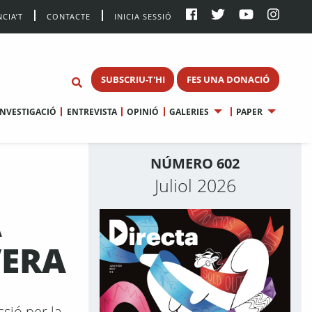
CIA’T
CONTACTE
INICIA SESSIÓ
SUBSCRIU-T'HI
FES UNA DONACIÓ
INVESTIGACIÓ
ENTREVISTA
OPINIÓ
GALERIES
PAPER
NÚMERO 602
Juliol 2026
A
VERA
sió per la