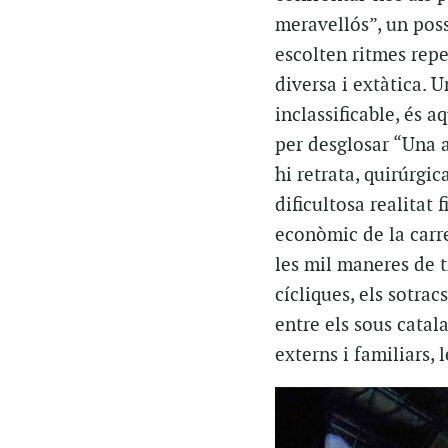
meravellós”, un poss
escolten ritmes repe
diversa i extàtica. U
inclassificable, és 
per desglosar “Una 
hi retrata, quirúrgi
dificultosa realitat 
econòmic de la carre
les mil maneres de tr
cícliques, els sotrac
entre els sous catal
externs i familiars,