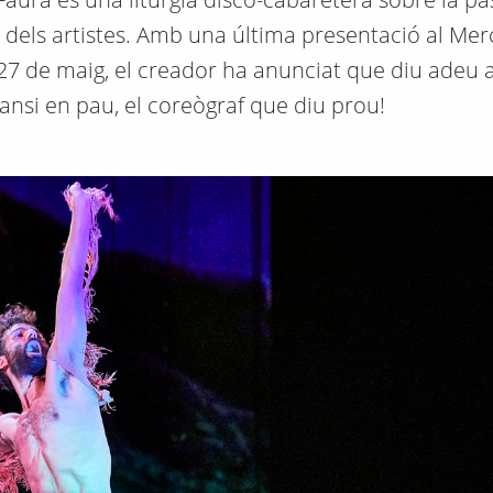
rt i dels artistes. Amb una última presentació al Mer
 27 de maig, el creador ha anunciat que diu adeu a
ansi en pau, el coreògraf que diu prou!