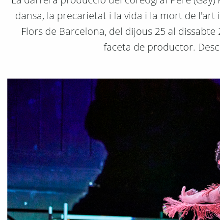
dansa, la precarietat i la vida i la mort de l'a
Flors de Barcelona, del dijous 25 al dissabte
faceta de productor. Desc