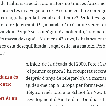
s de l’administració, i ara mateix no tinc les forces n
s projectes una vegada més. Així que em faré coreògr
 coreografia per la teva obra de teatre? Per la teva g
 tele? Jo encantat! I, a banda d’això, aniré veient q
va vida. Perquè ser coreògraf és molt xulo, i tanmatei
s massa desagraït. Als meus 42 anys, la balança ent
es està desequilibrada, i aquí estic, ara mateix. Però
i…”.
A inicis de la dècada del 2000, Pere (Ga
i
(el primer cognom l’ha recuperat recen
 dansa és
després d’anys de relegar-lo), va marxa
 entre
ajudeu-me cap a Europa per formar-se, 
Bèlgica i més tard a la School for New 
rt és un
Development d’Amsterdam. Graduat el 