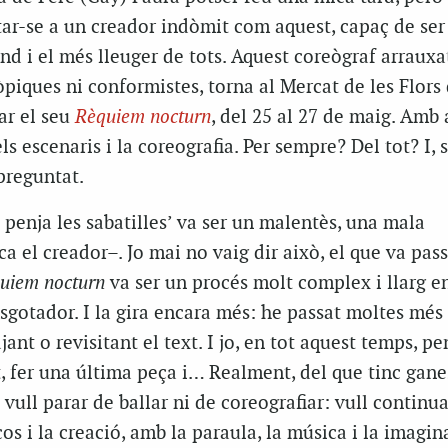
ar-se a un creador indòmit com aquest, capaç de ser 
d i el més lleuger de tots. Aquest coreògraf arrauxa
òpiques ni conformistes, torna al Mercat de les Flors
ar el seu
Rèquiem nocturn
, del 25 al 27 de maig. Amb
s escenaris i la coreografia. Per sempre? Del tot? I, 
preguntat.
 penja les sabatilles’ va ser un malentès, una mala
a el creador–. Jo mai no vaig dir això, el que va pass
uiem nocturn
va ser un procés molt complex i llarg en
sgotador. I la gira encara més: he passat moltes més
jant o revisitant el text. I jo, en tot aquest temps, p
 fer una última peça i… Realment, del que tinc gane
vull parar de ballar ni de coreografiar: vull continua
os i la creació, amb la paraula, la música i la imagin