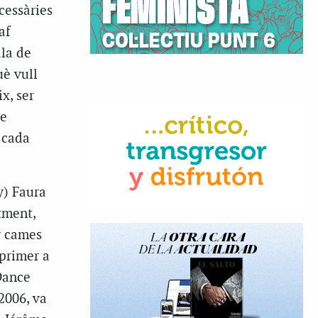
ecessàries
af
ala de
uè vull
x, ser
re
 cada
y) Faura
tment,
r cames
primer a
Dance
2006, va