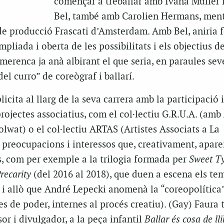
començar a treballar amb Ivana Müller 
Bel, també amb Carolien Hermans, ment
de producció Frascati d’Amsterdam. Amb Bel, aniria f
pliada i oberta de les possibilitats i els objectius de
merenca ja anà albirant el que seria, en paraules seve
el curro” de coreògraf i ballarí.
icita al llarg de la seva carrera amb la participació i
ojectes associatius, com el col·lectiu G.R.U.A. (am
olwat) o el col·lectiu ARTAS (Artistes Associats a La
 preocupacions i interessos que, creativament, apar
s, com per exemple a la trilogia formada per
Sweet T
recarity
(del 2016 al 2018), que duen a escena els tem
r i allò que André Lepecki anomenà la “coreopolítica”
es de poder, internes al procés creatiu). (Gay) Faura
or i divulgador, a la peça infantil
Ballar és cosa de ll