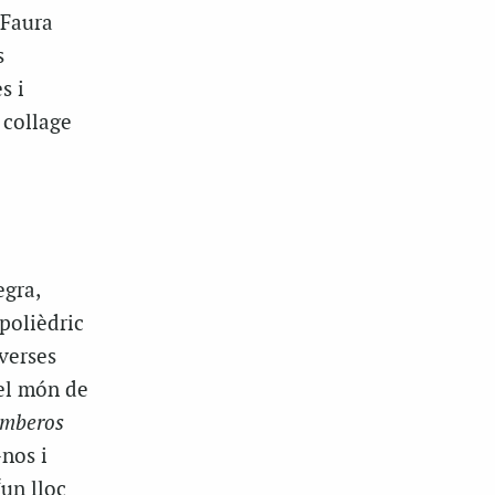
 Faura
s
s i
 collage
egra,
 polièdric
iverses
 el món de
mberos
nos i
“un lloc