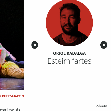
Anterior
◀︎
Sigu
▶︎
ORIOL RADALGA
Esteim fartes
N PEREZ-MARTIN
Publicitat
 mai no és