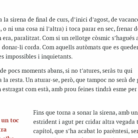
a la sirena de final de curs, d’inici d’agost, de vacanc
o ni una cosa ni l’altra) i toca parar en sec, frenar d
n era, paralitzat. Com si un rellotge còsmic s’hagués 
de donar-li corda. Com aquells autòmats que es quede
s impossibles i inquietants.
i de pocs moments abans, si no t’atures, seràs tu qui
la resta. Un aturar-se, però, que tampoc no serà de 
n estragat com està, amb prou feines tindrà esme per
Fins que torna a sonar la sirena, amb un
 un toc
estrident i agut per cridar altra vegada
tra
capítol, que s’ha acabat lo parèntesi, se