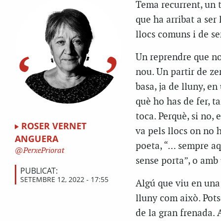
Tema recurrent, un 
que ha arribat a ser
llocs comuns i de se
Un reprendre que no
nou. Un partir de z
basa, ja de lluny, e
què ho has de fer, ta
toca. Perquè, si no, 
ROSER VERNET
va pels llocs on no h
ANGUERA
poeta, “… sempre aqu
PerxePriorat
sense porta”, o amb 
PUBLICAT:
SETEMBRE 12, 2022 - 17:55
Algú que viu en una 
lluny com això. Pots
de la gran frenada. A