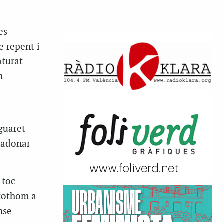
es
e repent i
aturat
n
guaret
 adonar-
 toc
 tothom a
nse