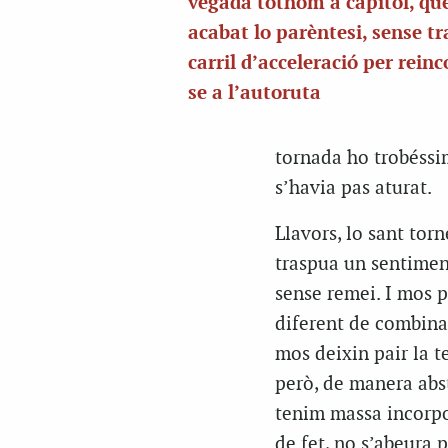
vegada tothom a capítol, qu
acabat lo parèntesi, sense tr
carril d’acceleració per rein
se a l’autoruta
tornada ho trobéssim
s’havia pas aturat.
Llavors, lo sant tor
traspua un sentimen
sense remei. I mos p
diferent de combinar
mos deixin pair la t
però, de manera abst
tenim massa incorpo
de fet, no s’abeura 