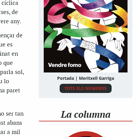
cíclica
ses, de
ere any.
mençar de
ue es
inat en
lo que
parla sol,
Portada | Meritxell Garriga
u lo
TOTS ELS NÚMEROS
na paret
La columna
o ser tan
ust abans
nar a mil