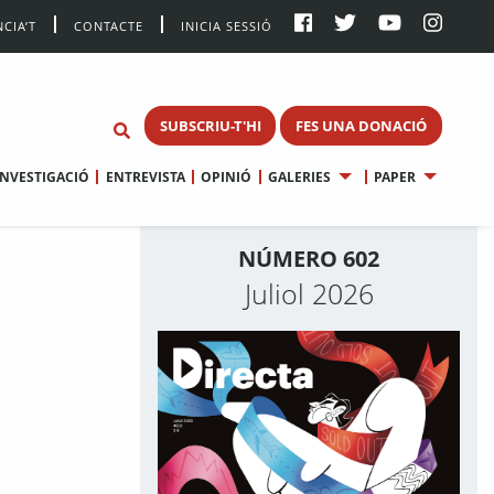
CIA’T
CONTACTE
INICIA SESSIÓ
SUBSCRIU-T'HI
FES UNA DONACIÓ
INVESTIGACIÓ
ENTREVISTA
OPINIÓ
GALERIES
PAPER
NÚMERO 602
Juliol 2026