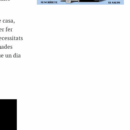
 casa,
er fer
ecessitats
enades
ue un dia