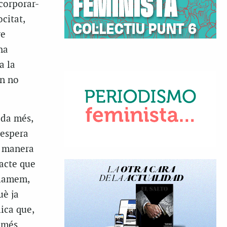
ncorporar-
ocitat,
re
ha
a la
ón no
ada més,
 espera
a manera
eacte que
clamem,
uè ja
ica que,
s més