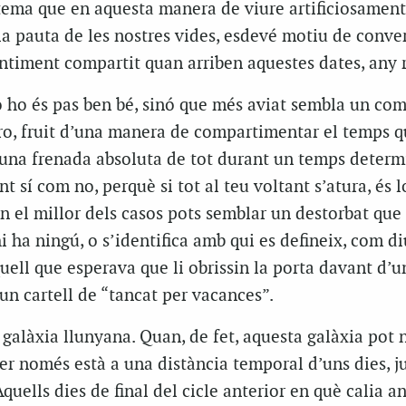
tema que en aquesta manera de viure artificiosament 
 la pauta de les nostres vides, esdevé motiu de conver
ntiment compartit quan arriben aquestes dates, any r
 ho és pas ben bé, sinó que més aviat sembla un co
ero, fruit d’una manera de compartimentar el temps q
n una frenada absoluta de tot durant un temps determ
nt sí com no, perquè si tot al teu voltant s’atura, és 
en el millor dels casos pots semblar un destorbat que 
i ha ningú, o s’identifica amb qui es defineix, com di
ell que esperava que li obrissin la porta davant d’u
un cartell de “tancat per vacances”.
galàxia llunyana. Quan, de fet, aquesta galàxia pot n
er només està a una distància temporal d’uns dies, j
quells dies de final del cicle anterior en què calia a