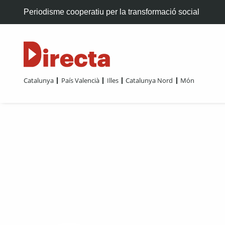
Periodisme cooperatiu per la transformació social
Catalunya
País Valencià
Illes
Catalunya Nord
Món