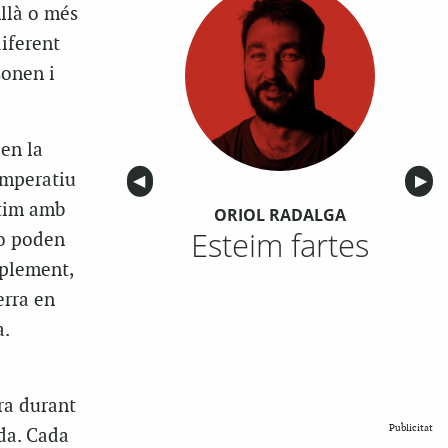
nllà o més
iferent
sonen i
 en la
imperatiu
Anterior
◀︎
Sigu
▶︎
tim amb
ORIOL RADALGA
Esteim fartes
no poden
mplement,
erra en
a.
ra durant
Publicitat
da. Cada