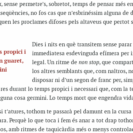
r, sense permetre’s, sobretot, temps de pensar més e
seqüències, no fos cas que n’esbrinéssim alguna de d
quen les proclames difoses pels altaveus que pertot 
Dies i nits en què transitem sense parar
 propici i
immediatesa esdevinguda efímera per 
n guaret,
legal. Un ritme de
non stop
, que compar
ini
los altres semblants que, com naltros, 
disposar ni d’un segon de franc per, si
 res durant lo temps propici i necessari que, com la t
alguna cosa germini. Lo temps mort que engendra vid
 si t’atures, tothom te passarà pel damunt en la cursa
ara. Perquè lo que toca i fem és anar a tot drap totho
sos, amb ritmes de taquicàrdia més o menys controla