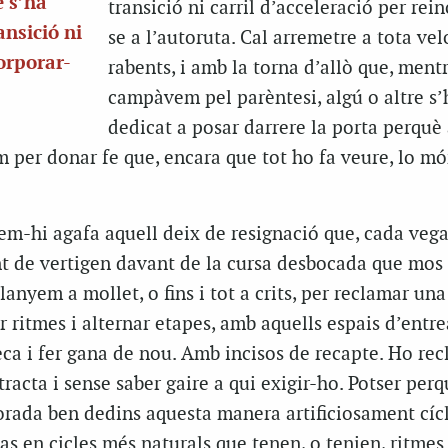
e s’ha
transició ni carril d’acceleració per rei
ansició ni
se a l’autoruta. Cal arremetre a tota vel
corporar-
rabents, i amb la torna d’allò que, ment
campàvem pel parèntesi, algú o altre s’
dedicat a posar darrere la porta perquè 
 per donar fe que, encara que tot ho fa veure, lo m
nem-hi agafa aquell deix de resignació que, cada veg
t de vertigen davant de la cursa desbocada que mos
lanyem a mollet, o fins i tot a crits, per reclamar un
 ritmes i alternar etapes, amb aquells espais d’entr
eca i fer gana de nou. Amb incisos de recapte. Ho re
racta i sense saber gaire a qui exigir-ho. Potser perq
rada ben dedins aquesta manera artificiosament cícl
pas en cicles més naturals que tenen, o tenien, ritme