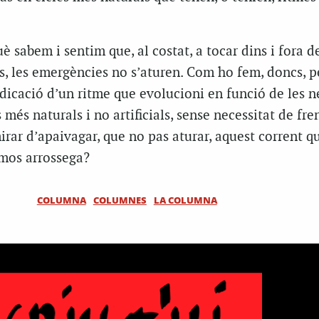
è sabem i sentim que, al costat, a tocar dins i fora de
es, les emergències no s’aturen. Com ho fem, doncs, p
dicació d’un ritme que evolucioni en funció de les n
s més naturals i no artificials, sense necessitat de fr
mirar d’apaivagar, que no pas aturar, aquest corrent q
mos arrossega?
COLUMNA
COLUMNES
LA COLUMNA