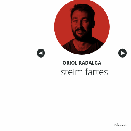
Anterior
◀︎
Sigu
▶︎
ORIOL RADALGA
Esteim fartes
Publicitat