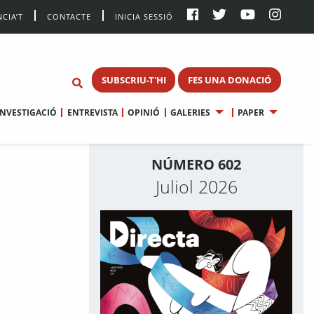
CIA’T
CONTACTE
INICIA SESSIÓ
SUBSCRIU-T'HI
FES UNA DONACIÓ
INVESTIGACIÓ
ENTREVISTA
OPINIÓ
GALERIES
PAPER
NÚMERO 602
Juliol 2026