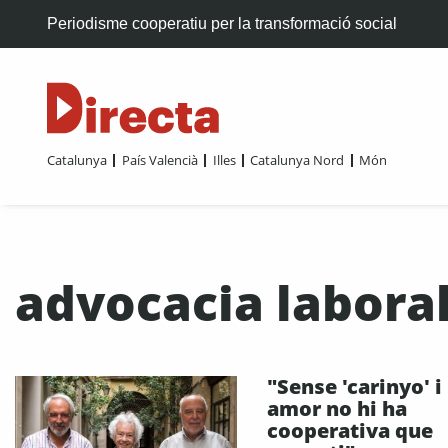
Periodisme cooperatiu per la transformació social
Catalunya
País Valencià
Illes
Catalunya Nord
Món
advocacia laboral
"Sense 'carinyo' i
amor no hi ha
cooperativa que