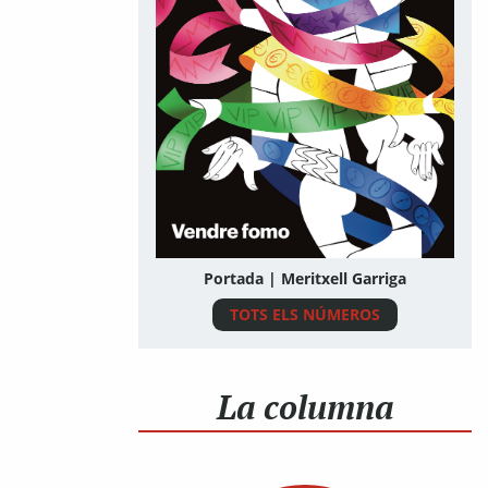
Portada | Meritxell Garriga
TOTS ELS NÚMEROS
La columna