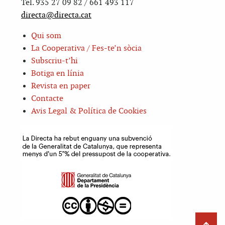
Tel. 935 27 09 82 / 661 493 117
directa@directa.cat
Qui som
La Cooperativa / Fes-te’n sòcia
Subscriu-t’hi
Botiga en línia
Revista en paper
Contacte
Avis Legal & Política de Cookies