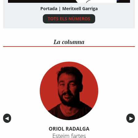
Portada | Meritxell Garriga
TOTS ELS NÚMEROS
La columna
Anterior
◀︎
Sig
▶︎
ORIOL RADALGA
Esteim fartes