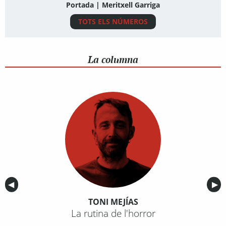
Portada | Meritxell Garriga
TOTS ELS NÚMEROS
La columna
Anterior
◀︎
Sig
▶︎
TONI MEJÍAS
La rutina de l'horror