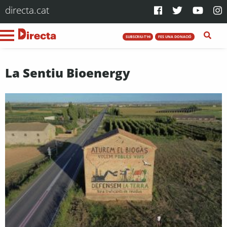
directa.cat
SUBSCRIU-T'HI
FES UNA DONACIÓ
La Sentiu Bioenergy