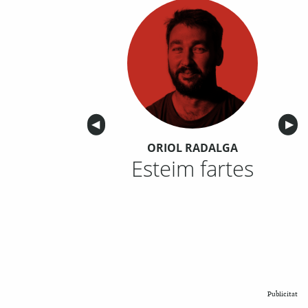
Anterior
◀︎
Sigu
▶︎
ORIOL RADALGA
Esteim fartes
Publicitat