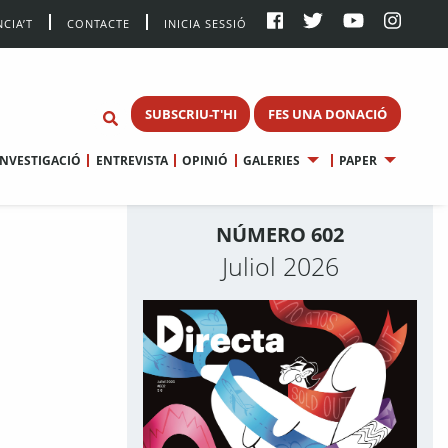
CIA’T
CONTACTE
INICIA SESSIÓ
SUBSCRIU-T'HI
FES UNA DONACIÓ
INVESTIGACIÓ
ENTREVISTA
OPINIÓ
GALERIES
PAPER
NÚMERO 602
Juliol 2026