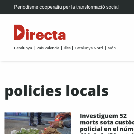
Periodisme cooperatiu per la transformació social
Catalunya
País Valencià
Illes
Catalunya Nord
Món
policies locals
Investiguem 52
morts sota custò
policial en el nú