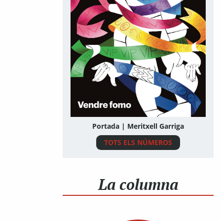
Portada | Meritxell Garriga
TOTS ELS NÚMEROS
La columna