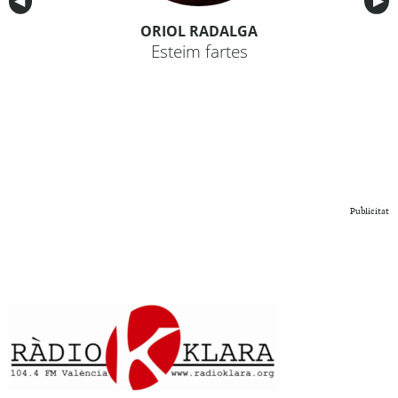
Anterior
◀︎
Sig
▶︎
ORIOL RADALGA
Esteim fartes
Publicitat