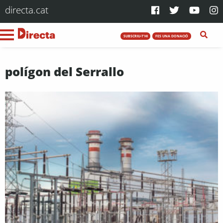
directa.cat
SUBSCRIU-T'HI
FES UNA DONACIÓ
polígon del Serrallo