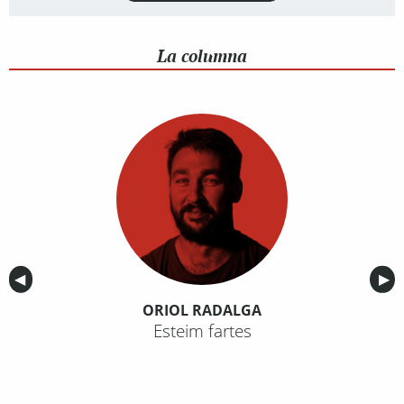
La columna
Anterior
◀︎
Sig
▶︎
ORIOL RADALGA
Esteim fartes