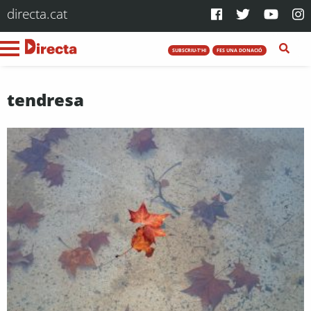
directa.cat
SUBSCRIU-T'HI
FES UNA DONACIÓ
tendresa