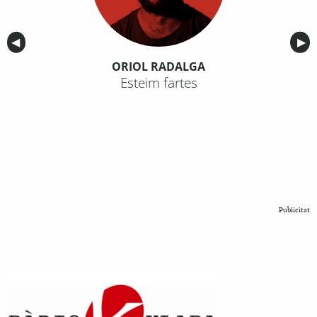
Anterior
◀︎
Sig
▶︎
ORIOL RADALGA
Esteim fartes
Publicitat