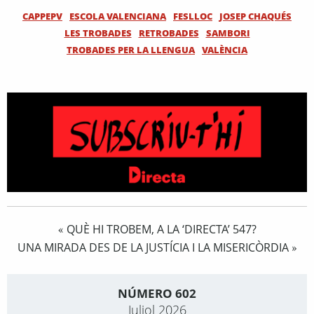
CAPPEPV
ESCOLA VALENCIANA
FESLLOC
JOSEP CHAQUÉS
LES TROBADES
RETROBADES
SAMBORI
TROBADES PER LA LLENGUA
VALÈNCIA
QUÈ HI TROBEM, A LA ‘DIRECTA’ 547?
«
UNA MIRADA DES DE LA JUSTÍCIA I LA MISERICÒRDIA
»
NÚMERO 602
Juliol 2026