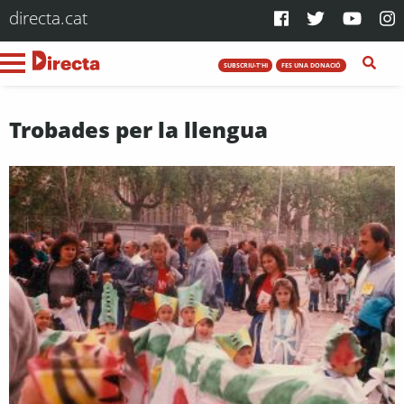
directa.cat
SUBSCRIU-T'HI
FES UNA DONACIÓ
Trobades per la llengua