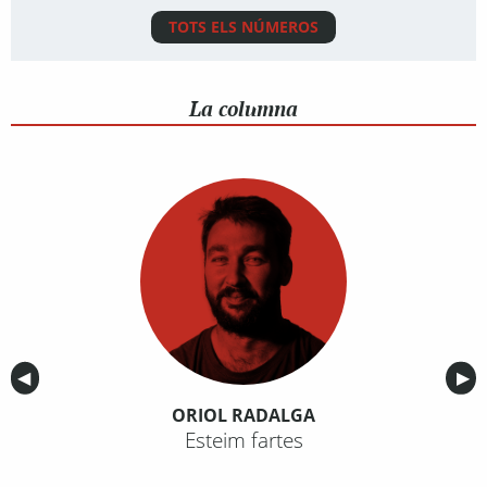
TOTS ELS NÚMEROS
La columna
Anterior
◀︎
Sig
▶︎
ORIOL RADALGA
Esteim fartes