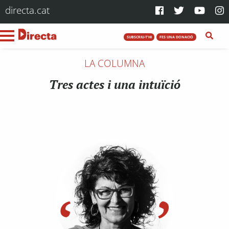
directa.cat
SUBSCRIU-T'HI
FES UNA DONACIÓ
LA COLUMNA
Tres actes i una intuïció