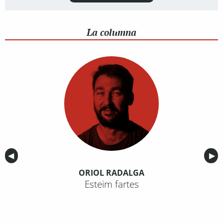
La columna
Anterior
◀︎
Sig
▶︎
ORIOL RADALGA
Esteim fartes