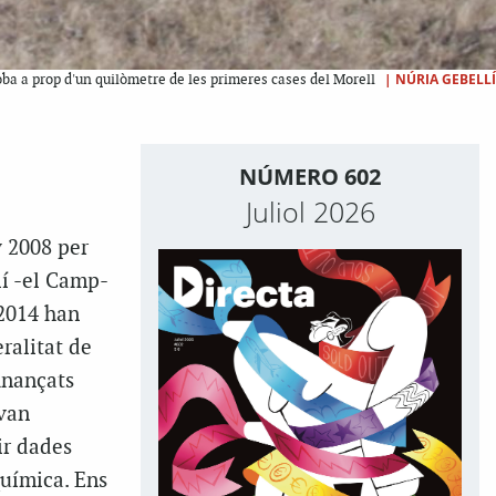
|
NÚRIA GEBELLÍ
oba a prop d'un quilòmetre de les primeres cases del Morell
NÚMERO 602
Juliol 2026
y 2008 per
lí -el Camp-
 2014 han
eralitat de
inançats
 van
ir dades
química. Ens