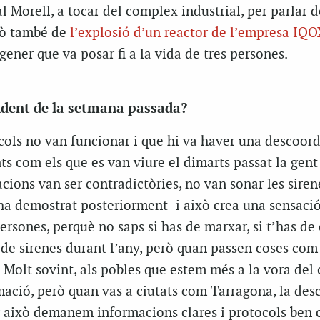
 Morell, a tocar del complex industrial, per parlar d
erò també de
l’explosió d’un reactor de l’empresa IQ
gener que va posar fi a la vida de tres persones.
ident de la setmana passada?
cols no van funcionar i que hi va haver una descoor
s com els que es van viure el dimarts passat la gent
acions van ser contradictòries, no van sonar les siren
’ha demostrat posteriorment- i això crea una sensaci
ersones, perquè no saps si has de marxar, si t’has de
 de sirenes durant l’any, però quan passen coses com
 Molt sovint, als pobles que estem més a la vora del
ació, però quan vas a ciutats com Tarragona, la de
r això demanem informacions clares i protocols ben 