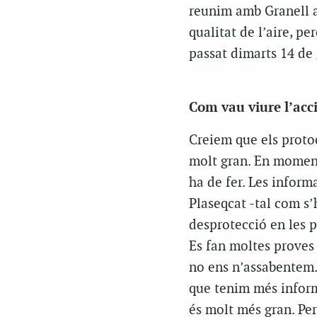
reunim amb Granell al
qualitat de l’aire, p
passat dimarts 14 de 
Com vau viure l’acc
Creiem que els proto
molt gran. En moment
ha de fer. Les inform
Plaseqcat -tal com s
desprotecció en les p
Es fan moltes proves
no ens n’assabentem.
que tenim més inform
és molt més gran. Pe