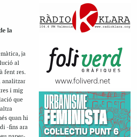
de la
emàtica, ja
lució al
 fent res.
i analitzar
res i mig
lació que
altra
més quan hi
i -fins ara
seu paper-