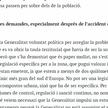
sa passen per sobre dels de la població.
res demandes, especialment després de l’accident 
a Generalitat voluntat política per arreglar la probl
es va obrir la taula territorial que havia de ser la so
però que s’ha demostrat que és paper mullat, no s’està
egislació específica per a la zona, que pugui valorar 
estan emetent, ja que estem a menys de dos quilòmet
mic més gran del sud d’Europa. No pot ser una legis
ompostos urbans, sinó que ha de ser específica. Per 
smes de control, regulació i sanció continus, no no
 veiem necessari que la Generalitat impulsi un estud
untaments perquè la Generalitat no està assumint el 