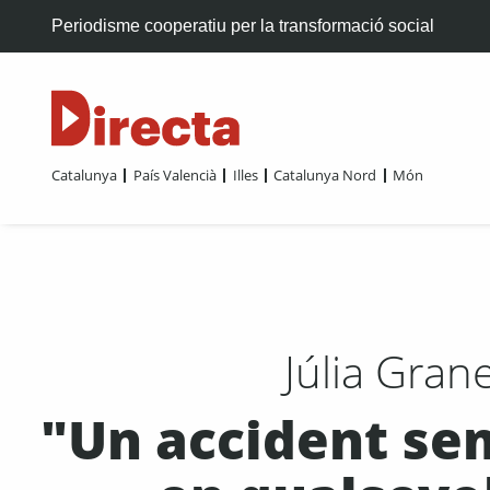
Periodisme cooperatiu per la transformació social
Catalunya
País Valencià
Illes
Catalunya Nord
Món
Júlia Gran
"Un accident sem