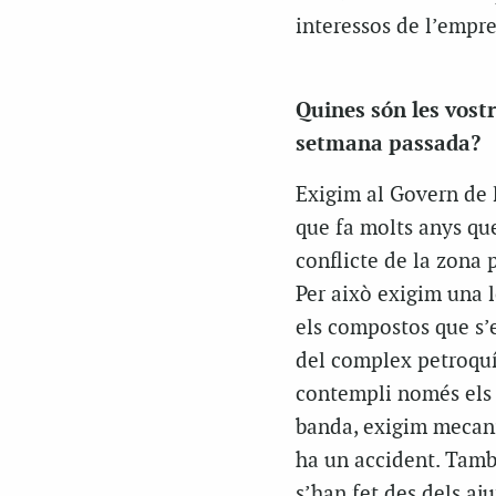
interessos de l’empre
Quines són les vost
setmana passada?
Exigim al Govern de l
que fa molts anys que 
conflicte de la zona 
Per això exigim una l
els compostos que s’
del complex petroquí
contempli només els c
banda, exigim mecani
ha un accident. També
s’han fet des dels aj