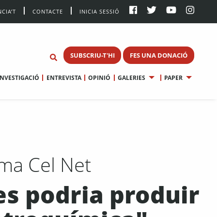
CIA’T
CONTACTE
INICIA SESSIÓ
SUBSCRIU-T'HI
FES UNA DONACIÓ
INVESTIGACIÓ
ENTREVISTA
OPINIÓ
GALERIES
PAPER
rma Cel Net
es podria produir