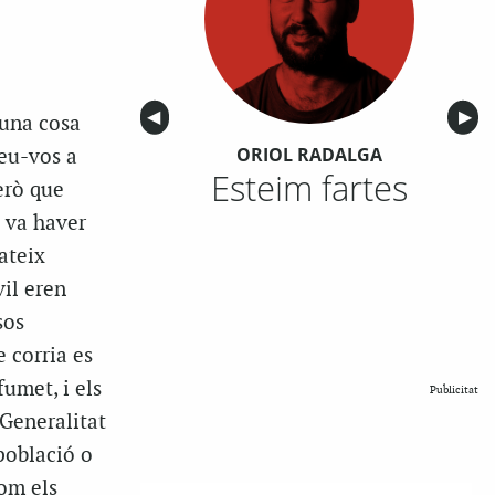
Anterior
◀︎
Sigu
▶︎
 una cosa
ORIOL RADALGA
deu-vos a
Esteim fartes
però que
i va haver
ateix
il eren
sos
 corria es
umet, i els
Publicitat
 Generalitat
població o
com els