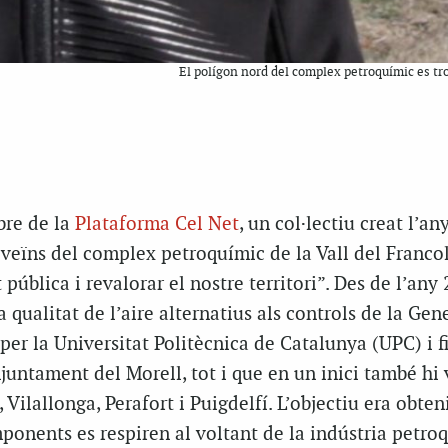
El polígon nord del complex petroquímic es tr
bre de la
Plataforma Cel Net
, un col·lectiu creat l’an
 veïns del complex petroquímic de la Vall del Franco
 pública i revalorar el nostre territori”. Des de l’any
 qualitat de l’aire alternatius als controls de la Gen
 per la Universitat Politècnica de Catalunya (UPC) i f
juntament del Morell, tot i que en un inici també hi
 Vilallonga, Perafort i Puigdelfí. L’objectiu era obten
ponents es respiren al voltant de la indústria petro