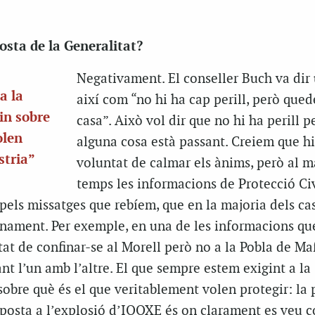
osta de la Generalitat?
Negativament. El conseller Buch va dir
a la
així com “no hi ha cap perill, però que
in sobre
casa”. Això vol dir que no hi ha perill 
olen
alguna cosa està passant. Creiem que h
stria”
voluntat de calmar els ànims, però al m
temps les informacions de Protecció Civ
pels missatges que rebíem, que en la majoria dels ca
inament. Per exemple, en una de les informacions que
tat de confinar-se al Morell però no a la Pobla de Maf
nt l’un amb l’altre. El que sempre estem exigint a la
sobre què és el que veritablement volen protegir: la 
esposta a l’explosió d’IQOXE és on clarament es veu 