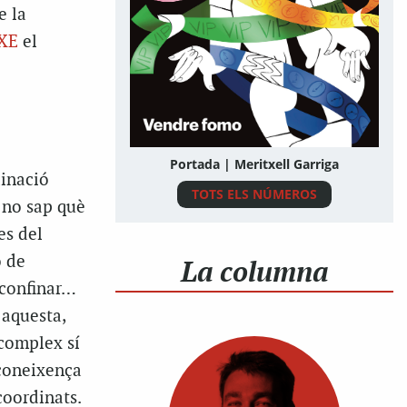
e la
OXE
el
Portada | Meritxell Garriga
dinació
TOTS ELS NÚMEROS
 no sap què
es del
ó de
La columna
 confinar…
 aquesta,
 complex sí
sconeixença
coordinats.