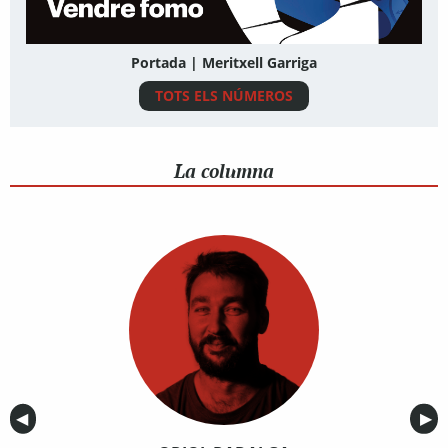
Portada | Meritxell Garriga
TOTS ELS NÚMEROS
La columna
Anterior
◀︎
Sig
▶︎