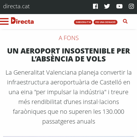
directa.cat
SUBSCRIU-T'HI
FES UNA DONACIÓ
A FONS
UN AEROPORT INSOSTENIBLE PER
L’ABSÈNCIA DE VOLS
La Generalitat Valenciana planeja convertir la
infraestructura aeroportuària de Castelló en
una eina "per impulsar la indústria" i treure
més rendibilitat d’unes instal·lacions
faraòniques que no superen les 130.000
passatgeres anuals