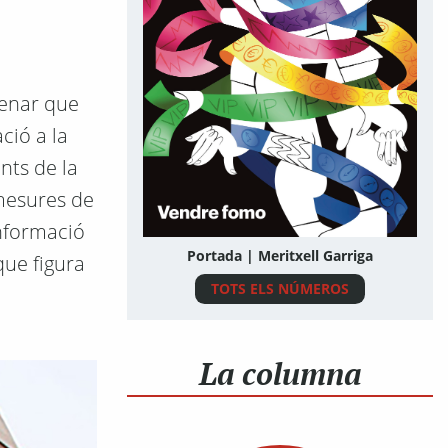
tenar que
ció a la
nts de la
 mesures de
informació
Portada | Meritxell Garriga
que figura
TOTS ELS NÚMEROS
La columna