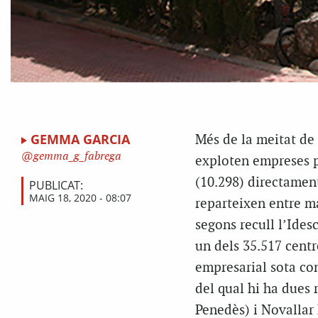
GEMMA GARCIA
Més de la meitat de 
gemma_g_fabrega
exploten empreses pr
(10.298) directament
PUBLICAT:
MAIG 18, 2020 - 08:07
reparteixen entre ma
segons recull l’Ides
un dels 35.517 centr
empresarial sota co
del qual hi ha dues 
Penedès) i Novallar 