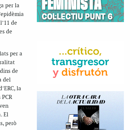
ga per la
l’epidèmia
l’11 de
nes de
ats per a
ralitat
 dins de
a del
d’ERC, la
s PCR
aven
. El
s, però