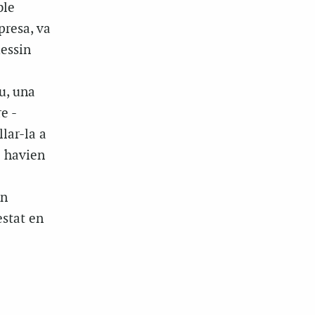
ble
presa, va
uessin
e
u, una
e -
lar-la a
i havien
en
estat en