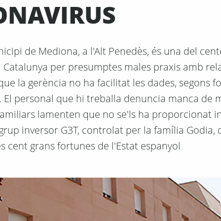
ONAVIRUS
nicipi de Mediona, a l'Alt Penedès, és una del cen
 a Catalunya per presumptes males praxis amb rela
e la gerència no ha facilitat les dades, segons fo
ts. El personal que hi treballa denuncia manca de
amiliars lamenten que no se'ls ha proporcionat 
 grup inversor G3T, controlat per la família Godia, 
es cent grans fortunes de l'Estat espanyol