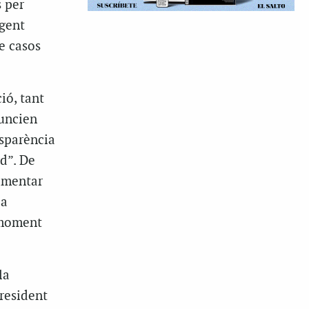
s per
 gent
e casos
ió, tant
nuncien
nsparència
rd”. De
lamentar
la
l moment
la
 resident