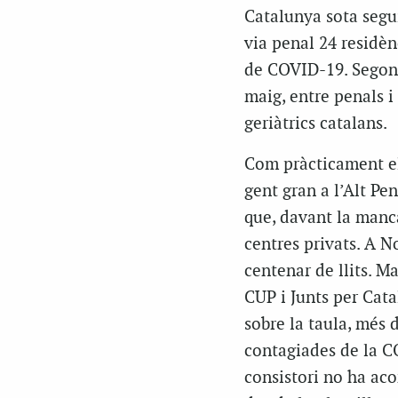
Catalunya sota segui
via penal 24 residèn
de COVID-19. Segon
maig, entre penals i
geriàtrics catalans.
Com pràcticament el 
gent gran a l’Alt Pe
que, davant la manca
centres privats. A N
centenar de llits. M
CUP i Junts per Cat
sobre la taula, més 
contagiades de la CO
consistori no ha aco