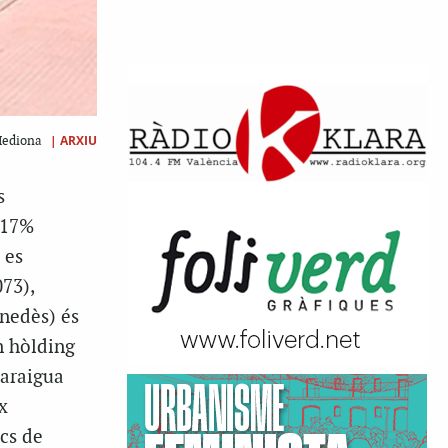
|
ARXIU
 Mediona
s
 17%
 es
073),
enedès) és
n hòlding
paraigua
x
cs de