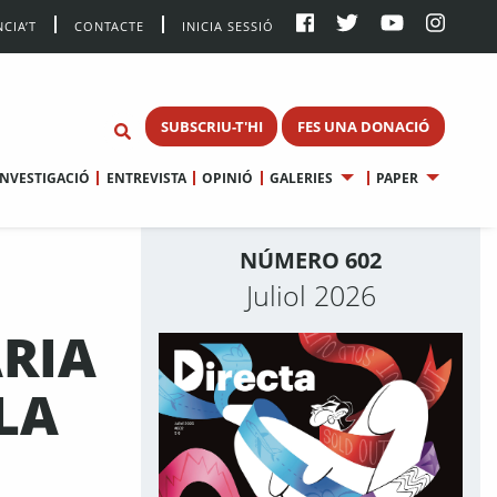
CIA’T
CONTACTE
INICIA SESSIÓ
SUBSCRIU-T'HI
FES UNA DONACIÓ
INVESTIGACIÓ
ENTREVISTA
OPINIÓ
GALERIES
PAPER
NÚMERO 602
Juliol 2026
ÀRIA
LA