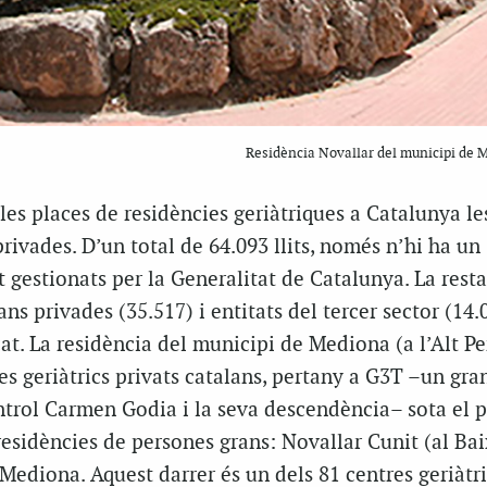
Residència Novallar del municipi de
les places de residències geriàtriques a Catalunya le
ivades. D’un total de 64.093 llits, només n’hi ha un
 gestionats per la Generalitat de Catalunya. La resta
ns privades (35.517) i entitats del tercer sector (14.
cat. La residència del municipi de Mediona (a l’Alt P
es geriàtrics privats catalans, pertany a G3T –un gra
ntrol Carmen Godia i la seva descendència– sota el 
residències de persones grans: Novallar Cunit (al Bai
Mediona. Aquest darrer és un dels 81 centres geriàtri