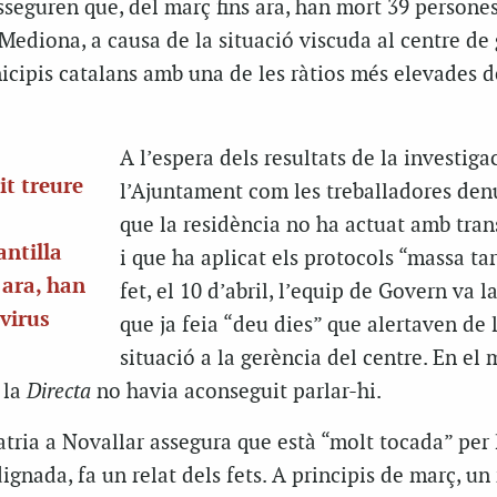
asseguren que, del març fins ara, han mort 39 persone
 Mediona, a causa de la situació viscuda al centre de
icipis catalans amb una de les ràtios més elevades d
A l’espera dels resultats de la investigac
it treure
l’Ajuntament com les treballadores de
que la residència no ha actuat amb tra
antilla
i que ha aplicat els protocols “massa ta
 ara, han
fet, el 10 d’abril, l’equip de Govern va 
virus
que ja feia “deu dies” que alertaven de 
situació a la gerència del centre. En e
 la
Directa
no havia aconseguit parlar-hi.
atria a Novallar assegura que està “molt tocada” per 
ignada, fa un relat dels fets. A principis de març, un