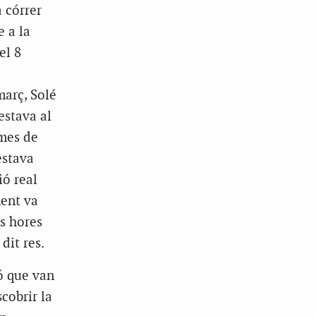
 córrer
e a la
el 8
març, Solé
estava al
imes de
estava
ió real
ment va
s hores
dit res.
ió que van
cobrir la