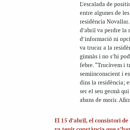
L’escalada de positi
entre algunes de les
residència Novallar.
d’abril va perdre l
d’informació ni opci
va trucar a la residè
gimnàs i no s’hi pod
febre. “Trucàvem i 
semiinconscient i es
dins la residència; 
ser el seu germà qui
abans de morir. Afir
El 15 d’abril, el consistori d
va tenir constància que s’ha