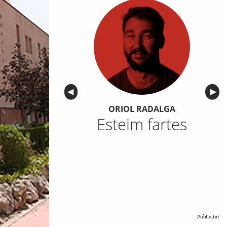
Anterior
◀︎
Sigu
▶︎
ORIOL RADALGA
Esteim fartes
Publicitat