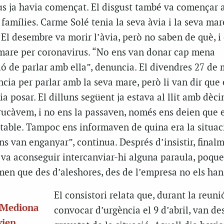
us ja havia començat. El disgust també va començar a
 famílies. Carme Solé tenia la seva àvia i la seva mar
 El desembre va morir l’àvia, però no saben de què, i 
a mare per coronavirus. “No ens van donar cap mena
ó de parlar amb ella”, denuncia. El divendres 27 de 
ncia per parlar amb la seva mare, però li van dir que 
ia posar. El dilluns següent ja estava al llit amb dèc
trucàvem, i no ens la passaven, només ens deien que 
table. Tampoc ens informaven de quina era la situac
ens van enganyar”, continua. Després d’insistir, final
 va aconseguir intercanviar-hi alguna paraula, poque
men que des d’aleshores, des de l’empresa no els han 
El consistori relata que, durant la reun
e Mediona
convocar d’urgència el 9 d’abril, van des
vien