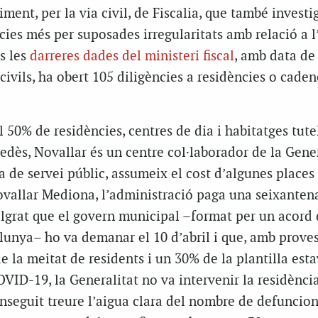
ment, per la via civil, de Fiscalia, que també investi
cies més per suposades irregularitats amb relació a 
s les
darreres dades del ministeri fiscal
, amb data de 
 civils, ha obert 105 diligències a residències o cade
50% de residències, centres de dia i habitatges tutel
nedès, Novallar és un centre col·laborador de la Gene
 de servei públic, assumeix el cost d’algunes places
ovallar Mediona, l’administració paga una seixanten
algrat que el govern municipal –format per un acord 
alunya– ho va demanar el 10 d’abril i que, amb prove
de la meitat de residents i un 30% de la plantilla est
VID-19, la Generalitat no va intervenir la residència
nseguit treure l’aigua clara del nombre de defuncion