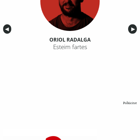
Anterior
◀︎
Sig
▶︎
ORIOL RADALGA
Esteim fartes
Publicitat