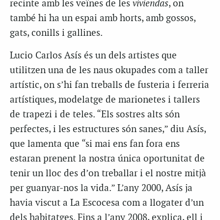
recinte amb les veïnes de les
viviendas
, on
també hi ha un espai amb horts, amb gossos,
gats, conills i gallines.
Lucio Carlos Asís és un dels artistes que
utilitzen una de les naus okupades com a taller
artístic, on s’hi fan treballs de fusteria i ferreria
artístiques, modelatge de marionetes i tallers
de trapezi i de teles. “Els sostres alts són
perfectes, i les estructures són sanes,” diu Asís,
que lamenta que “si mai ens fan fora ens
estaran prenent la nostra única oportunitat de
tenir un lloc des d’on treballar i el nostre mitjà
per guanyar-nos la vida.” L’any 2000, Asís ja
havia viscut a La Escocesa com a llogater d’un
dels habitatges. Fins a l’any 2008, explica, ell i