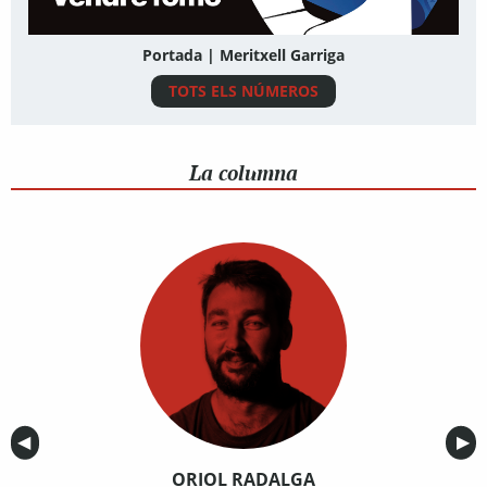
Portada | Meritxell Garriga
TOTS ELS NÚMEROS
La columna
Anterior
◀︎
Sig
▶︎
ORIOL RADALGA