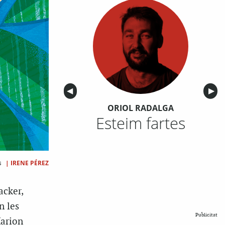
Anterior
◀︎
Sigu
▶︎
ORIOL RADALGA
Esteim fartes
|
IRENE PÉREZ
s
acker,
n les
Publicitat
Marion