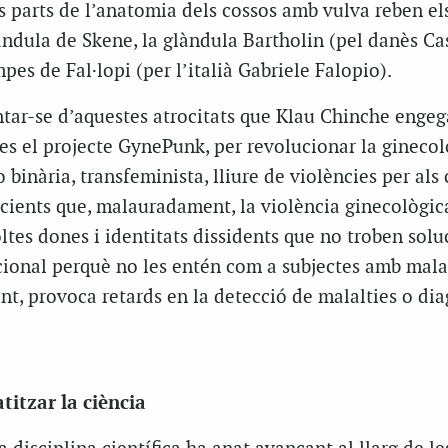
s parts de l’anatomia dels cossos amb vulva reben el
àndula de Skene, la glàndula Bartholin (pel danès Ca
pes de Fal·lopi (per l’italià Gabriele Falopio).
tar-se d’aquestes atrocitats que Klau Chinche engega
s el projecte GynePunk, per revolucionar la ginecol
 binària, transfeminista, lliure de violències per als
cients que, malauradament, la violència ginecològica
ltes dones i identitats dissidents que no troben solu
ional perquè no les entén com a subjectes amb mala
tant, provoca retards en la detecció de malalties o di
titzar la ciència