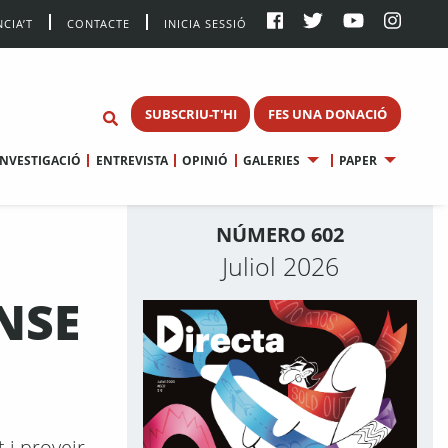
CIA’T
CONTACTE
INICIA SESSIÓ
SUBSCRIU-T'HI
FES UNA DONACIÓ
INVESTIGACIÓ
ENTREVISTA
OPINIÓ
GALERIES
PAPER
NÚMERO 602
Juliol 2026
NSE
 i proveir-