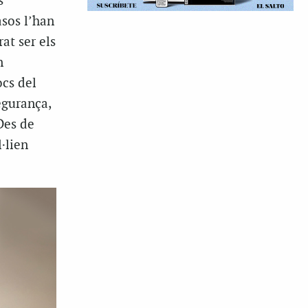
s
asos l’han
at ser els
n
ocs del
egurança,
Des de
·lien