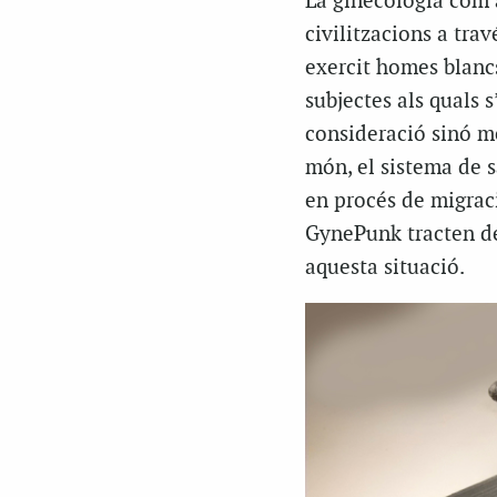
La ginecologia com a
civilitzacions a trav
exercit homes blancs
subjectes als quals 
consideració sinó mé
món, el sistema de s
en procés de migraci
GynePunk tracten de
aquesta situació.