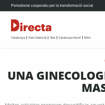
Periodisme cooperatiu per la transformació social
Catalunya
País Valencià
Illes
Catalunya Nord
Món
UNA GINECOLOGI
MAS
Moltes activistes proposen descodificar aquesta 