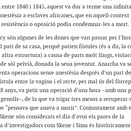
entre 1840 i 1845, aquest va dur a terme una infinita
nestèsia a esclaves africanes, que en aquell context
l resistència o oposició podia condemnar-les a mort.
cy són algunes de les dones que van passar per l’hos
 pati de sa casa, perquè patien fístules (és a dir, la
altra estructura) a causa de parts molt llargs, violac
de sòl pelvià, donada la seua joventut. Anarcha va s
enta operacions sense anestèsia després d’un part de
stula entre la vagina i el recte, per mal ús del fòrcep
18 anys, va patir una operació d’una hora –amb una 
genolls–, de la que va trigar tres mesos a recuperar-
 que “pensava que anava a morir”. Conjuntament amb e
kene són considerats el dia d’avui els pares de la
ra d’investigadors com Skene i Sims és històricament