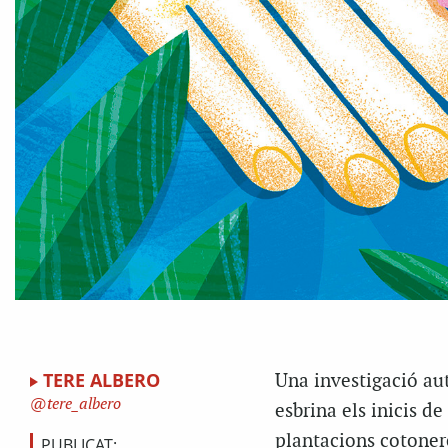
TERE ALBERO
Una investigació aut
tere_albero
esbrina els inicis d
plantacions cotoner
PUBLICAT: