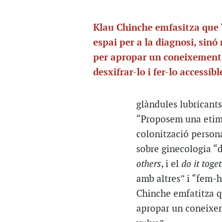
Klau Chinche emfasitza que 
espai per a la diagnosi, sinó
per apropar un coneixement
desxifrar-lo i fer-lo accessibl
glàndules lubricants
“Proposem una etimo
colonització persona
sobre ginecologia “d
others
, i el
do it toge
amb altres” i “fem-h
Chinche emfatitza qu
apropar un coneixeme