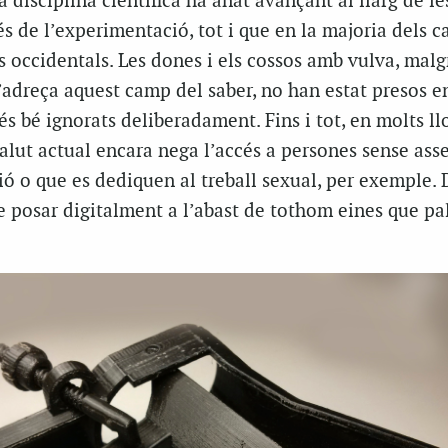
 disciplina científica ha anat avançant al llarg de le
és de l’experimentació, tot i que en la majoria dels c
 occidentals. Les dones i els cossos amb vulva, malgr
s’adreça aquest camp del saber, no han estat presos e
s bé ignorats deliberadament. Fins i tot, en molts ll
alut actual encara nega l’accés a persones sense ass
ó o que es dediquen al treball sexual, per exemple. 
 posar digitalment a l’abast de tothom eines que pal