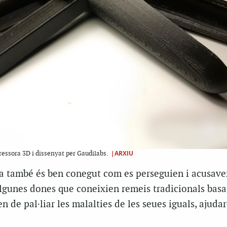
|ARXIU
essora 3D i dissenyat per Gaudilabs.
ria també és ben conegut com es perseguien i acusave
lgunes dones que coneixien remeis tradicionals basat
n de pal·liar les malalties de les seues iguals, ajudar