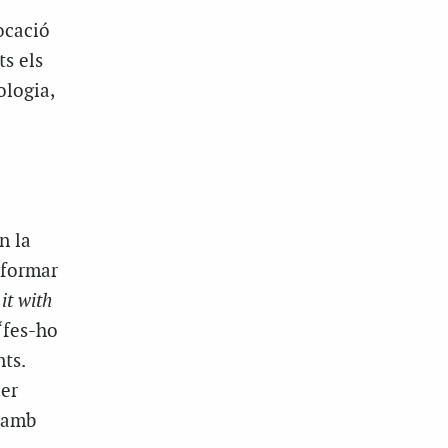
ocació
ts els
ologia,
n la
 formar
it with
“fes-ho
ts.
per
s amb