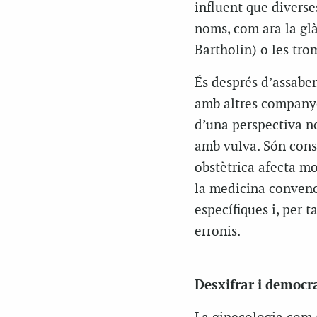
influent que diverse
noms, com ara la gl
Bartholin) o les trom
És després d’assaben
amb altres companye
d’una perspectiva no
amb vulva. Són cons
obstètrica afecta mo
la medicina convenc
específiques i, per 
erronis.
Desxifrar i democra