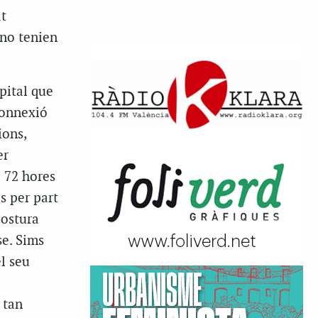
t
 no tenien
pital que
 connexió
ions,
er
 72 hores
s per part
postura
se. Sims
l seu
 tan