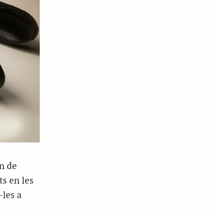
n de
s en les
-les a