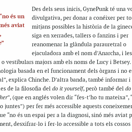
Des dels seus inicis, GynePunk té una v
“no és un
divulgativa, per donar a conéixer per to
 més aviat
mitjans possibles la història de la ginec
,
siga en xerrades, tallers o fanzins i per
e”
reanomenar la glàndula parauretral o
ejaculadora amb el nom d’Anarcha, i les
 o vestibulars majors amb els noms de Lucy i Betsey.
logia basada en el funcionament dels òrgans i no e
l”, explica Chinche. D’altra banda, també informar i
es de la filosofia del
do it yourself
, però també del
do 
ther
”, (que en anglés volen dir “fes-t’ho tu mateixa”, 
o juntes”) per fer més accessible aquests coneixemen
e “no és un espai per a la diagnosi, sinó més aviat 
nt, desxifrar-lo i fer-lo accessible a tots els cosso