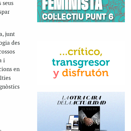
s seus
spar
, junt
ogia des
 cossos
 i
cions en
lties
agnòstics