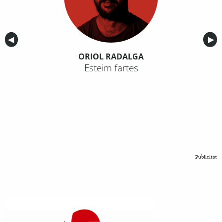
Anterior
◀︎
Sig
▶︎
ORIOL RADALGA
Esteim fartes
Publicitat