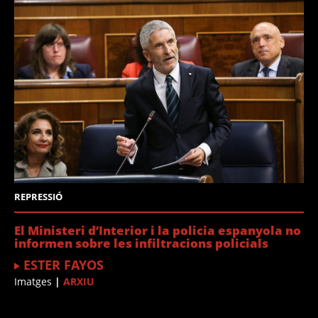
REPRESSIÓ
El Ministeri d’Interior i la policia espanyola no
informen sobre les infiltracions policials
ESTER FAYOS
Imatges
|
ARXIU