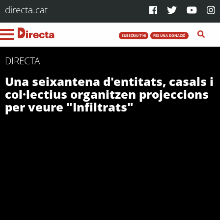
directa.cat
SUBSCRIU-T'HI
FES UNA DONACIÓ
DIRECTA
Una seixantena d'entitats, casals i
col·lectius organitzen projeccions
per veure "Infiltrats"