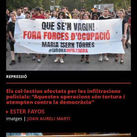
REPRESSIÓ
Els col·lectius afectats per les infiltracions
policials: “Aquestes operacions són tortura i
atempten contra la democràcia”
ESTER FAYOS
Imatges
|
JOAN AURELI MARTÍ