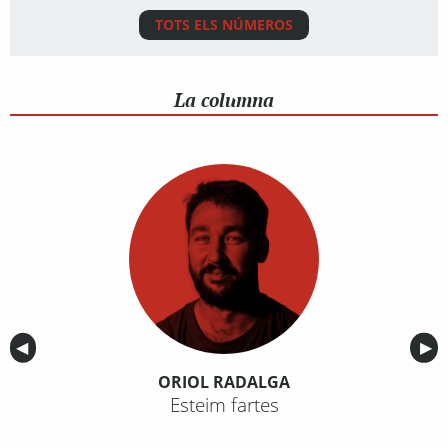
TOTS ELS NÚMEROS
La columna
Anterior
◀︎
Sig
▶︎
ORIOL RADALGA
Esteim fartes