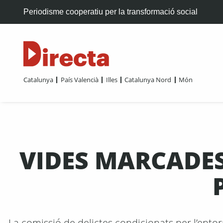
Periodisme cooperatiu per la transformació social
Catalunya
País Valencià
Illes
Catalunya Nord
Món
VIDES MARCADES
La comissió de delictes condicionats per l’ento