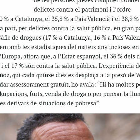
de les persones preses complien conde
delictes contra el patrimoni i l’ordre
% a Catalunya, el 35,8 % a País Valencià i el 38,9 % a
 part, per delictes contra la salut pública, en gran p
ràfic de drogues (17 % a Catalunya, 16 % a País Valen
anem amb les estadístiques del mateix any incloses en
Europa, aflora que, a l’Estat espanyol, el 36 % dels d
, i el 17 % són contra la salut pública. L’experiència d
ñoz, qui cada quinze dies es desplaça a la presó de
dar assessorament gratuït, ho avala: “Hi ha moltes 
upacions, furts, venda de droga o per punxar la llu
tes derivats de situacions de pobresa”.