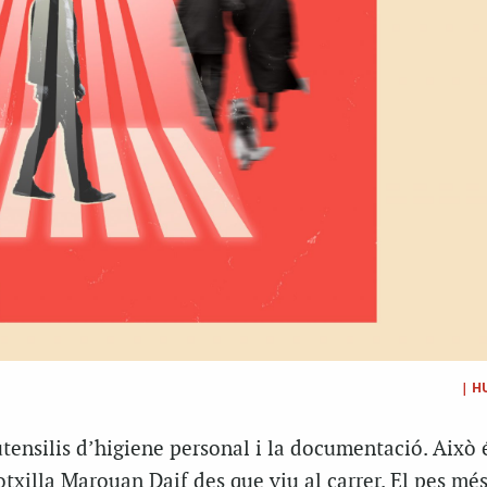
|
H
ensilis d’higiene personal i la documentació. Això é
xilla Marouan Daif des que viu al carrer. El pes més