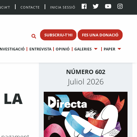
CIA’T
CONTACTE
INICIA SESSIÓ
SUBSCRIU-T'HI
FES UNA DONACIÓ
INVESTIGACIÓ
ENTREVISTA
OPINIÓ
GALERIES
PAPER
NÚMERO 602
Juliol 2026
 LA
al pagament