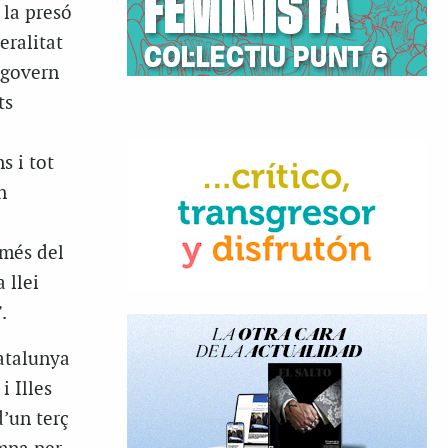
 la presó
eralitat
 govern
ts
s i tot
n
 més del
 llei
.
atalunya
i Illes
’un terç