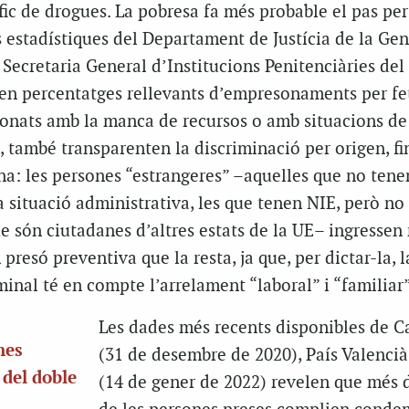
àfic de drogues. La pobresa fa més probable el pas per
s estadístiques del Departament de Justícia de la Gen
 Secretaria General d’Institucions Penitenciàries del
len percentatges rellevants d’empresonaments per fe
cionats amb la manca de recursos o amb situacions de
, també transparenten la discriminació per origen, fin
a: les persones “estrangeres” –aquelles que no tene
a situació administrativa, les que tenen NIE, però no
que són ciutadanes d’altres estats de la UE– ingressen
resó preventiva que la resta, ja que, per dictar-la, la
inal té en compte l’arrelament “laboral” i “familiar”
Les dades més recents disponibles de C
nes
(31 de desembre de 2020), País Valencià 
 del doble
(14 de gener de 2022) revelen que més d