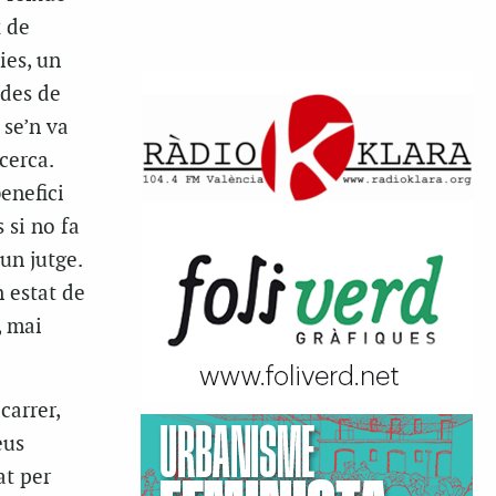
x de
ies, un
ades de
 se’n va
cerca.
benefici
 si no fa
un jutge.
 estat de
, mai
carrer,
eus
at per