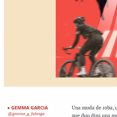
GEMMA GARCIA
Una muda de roba, ut
gemma_g_fabrega
que duu dins una mot