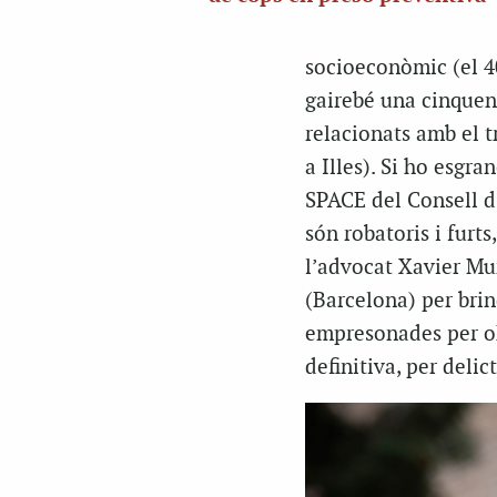
socioeconòmic (el 40 
gairebé una cinquena
relacionats amb el t
a Illes). Si ho esgr
SPACE del Consell d’
són robatoris i furts
l’advocat Xavier Mu
(Barcelona) per brin
empresonades per ok
definitiva, per delic