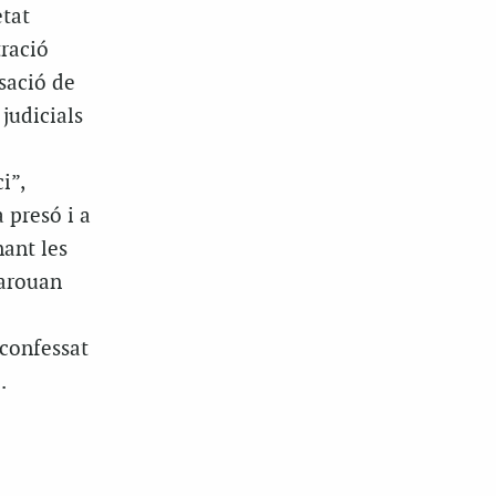
etat
tració
rsació de
judicials
i”,
 presó i a
nant les
Marouan
 confessat
.