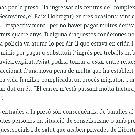
pas per la presó. Ha ingressat als centres del comple
esrovires, el Baix Llobregat) en tres ocasions: vint d
 –respectivament– per no haver pagat multes deriv
arrers quatre anys. D’alguna d’aquestes condemnes no
a policia va aturar-lo per dir-li que estava en crida i 
rminis per pagar o substituir l’ingrés per treballs en 
vien expirat. Aviat podria tornar a estar entre reixes
raccionat d’una nova pena de multa que ha establert 
na vida familiar complicada, un procés migratori i un
han dut on és: “El carrer m’està passant molta factura
”.
s entrades a la presó són conseqüència de baralles al 
ltes persones en situació de sensellarisme o amb gr
ues, socials i de salut que acaben privades de llibert