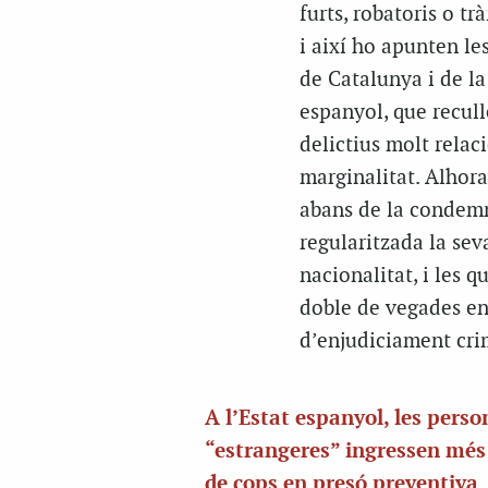
furts, robatoris o tr
i així ho apunten le
de Catalunya i de la
espanyol, que recul
delictius molt rela
marginalitat. Alhora
abans de la condemn
regularitzada la sev
nacionalitat, i les 
doble de vegades en p
d’enjudiciament crim
A l’Estat espanyol, les perso
“estrangeres” ingressen més
de cops en presó preventiva