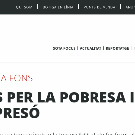
QUI SOM
BOTIGA EN LÍNIA
PUNTS DE VENDA
ANUN
SOTA FOCUS
ACTUALITAT
REPORTATGE
A FONS
 PER LA POBRESA I
PRESÓ
rn socioeconòmic o la impossibilitat de fer front 