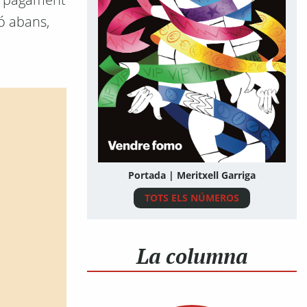
ó abans,
Portada | Meritxell Garriga
TOTS ELS NÚMEROS
La columna