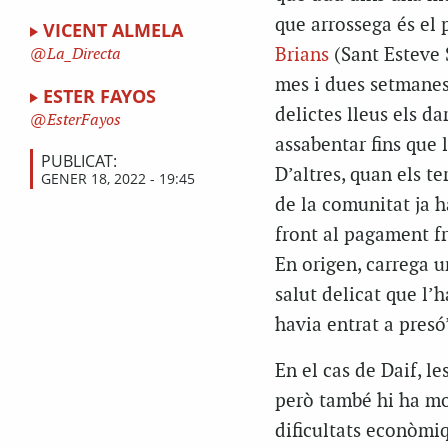
que arrossega és el 
VICENT ALMELA
Brians
(Sant Esteve S
La_Directa
mes i dues setmanes
ESTER FAYOS
delictes lleus els d
EsterFayos
assabentar fins que l
PUBLICAT:
D’altres, quan els te
GENER 18, 2022 - 19:45
de la comunitat ja ha
front al pagament f
En origen, carrega u
salut delicat que l’
havia entrat a presó
En el cas de Daif, le
però també hi ha mo
dificultats econòmiq