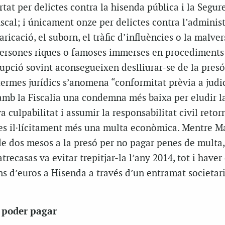
rtat per delictes contra la hisenda pública i la Segur
fiscal; i únicament onze per delictes contra l’adminis
ricació, el suborn, el tràfic d’influències o la malve
 persones riques o famoses immerses en procediments 
rrupció sovint aconsegueixen deslliurar-se de la presó
termes jurídics s’anomena “conformitat prèvia a judic
amb la Fiscalia una condemna més baixa per eludir la
a culpabilitat i assumir la responsabilitat civil retor
es il·lícitament més una multa econòmica. Mentre 
de dos mesos a la presó per no pagar penes de multa,
recasas va evitar trepitjar-la l’any 2014, tot i haver
ns d’euros a Hisenda a través d’un entramat societari
o poder pagar