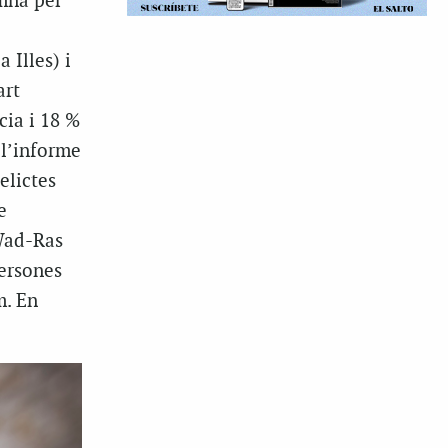
mna per
 Illes) i
art
cia i 18 %
 l’informe
elictes
e
 Wad-Ras
persones
m. En