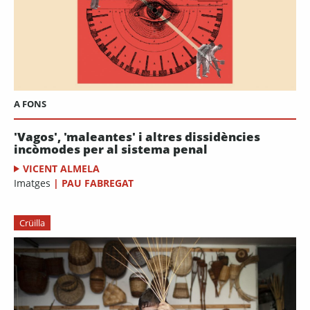
A FONS
'Vagos', 'maleantes' i altres dissidències
incòmodes per al sistema penal
VICENT ALMELA
Imatges
|
PAU FABREGAT
Crüilla