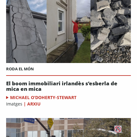
RODA EL MÓN
El boom immobiliari irlandès s’esberla de
mica en mica
MICHAEL O’DOHERTY-STEWART
Imatges
|
ARXIU