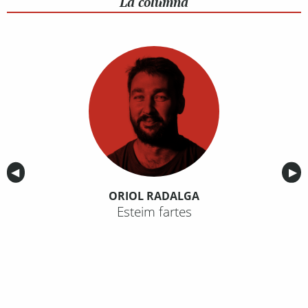
La columna
Anterior
◀︎
Sig
▶︎
ORIOL RADALGA
Esteim fartes