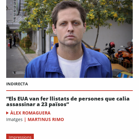
INDIRECTA
“Els EUA van fer llistats de persones que calia
assassinar a 23 països”
ÀLEX ROMAGUERA
Imatges
|
MARTINUS RIMO
Impressions