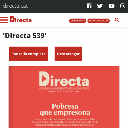
directa.cat
SUBSCRIU-T'HI
FES UNA DONACIÓ
'Directa 539'
Pantalla completa
Descarregar