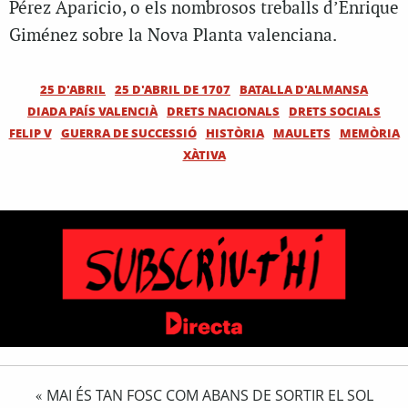
Pérez Aparicio, o els nombrosos treballs d’Enrique
Giménez sobre la Nova Planta valenciana.
25 D'ABRIL
25 D'ABRIL DE 1707
BATALLA D'ALMANSA
DIADA PAÍS VALENCIÀ
DRETS NACIONALS
DRETS SOCIALS
FELIP V
GUERRA DE SUCCESSIÓ
HISTÒRIA
MAULETS
MEMÒRIA
XÀTIVA
MAI ÉS TAN FOSC COM ABANS DE SORTIR EL SOL
«