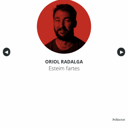
Anterior
◀︎
Sig
▶︎
ORIOL RADALGA
Esteim fartes
Publicitat