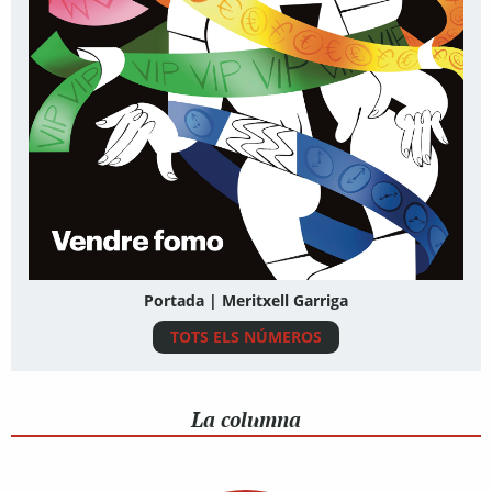
Portada | Meritxell Garriga
TOTS ELS NÚMEROS
La columna