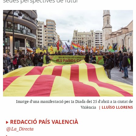
seues perspectives de futur
Imatge d'una manifestació per la Diada del 25 d'abril a la ciutat de
|
LLUÏSO LLORENS
València
REDACCIÓ PAÍS VALENCIÀ
La_Directa