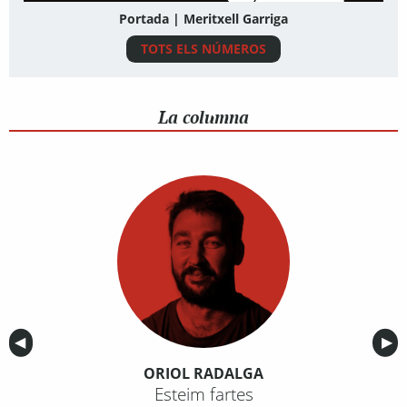
Portada | Meritxell Garriga
TOTS ELS NÚMEROS
La columna
Anterior
◀︎
Sig
▶︎
ORIOL RADALGA
Esteim fartes