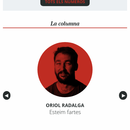
TOTS ELS NÚMEROS
La columna
Anterior
◀︎
Sig
▶︎
ORIOL RADALGA
Esteim fartes